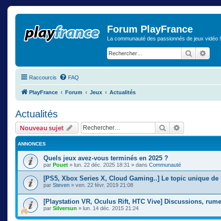
Forum PlayFrance
La communauté des passionnés de jeux vidéo !
Recherch
Rech
Raccourcis
FAQ
PlayFrance
Forum
Jeux
Actualités
Actualités
Rechercher
Recherche a
Nouveau sujet
ANNONCES
Quels jeux avez-vous terminés en 2025 ?
par
Pouet
» lun. 22 déc. 2025 18:31 » dans
Communauté
[PS5, Xbox Series X, Cloud Gaming..] Le topic unique de 
par
Steven
» ven. 22 févr. 2019 21:08
[Playstation VR, Oculus Rift, HTC Vive] Discussions, rume
par
Silversun
» lun. 14 déc. 2015 21:24