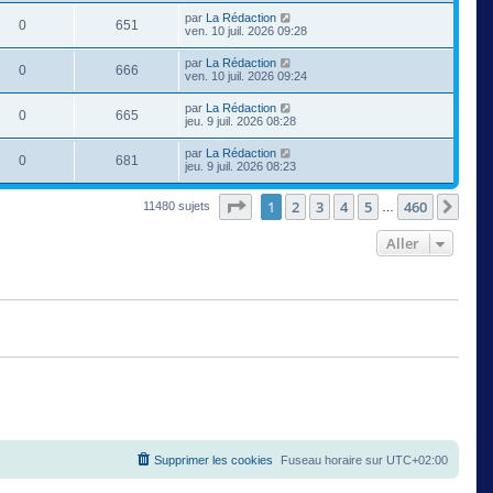
par
La Rédaction
0
651
ven. 10 juil. 2026 09:28
par
La Rédaction
0
666
ven. 10 juil. 2026 09:24
par
La Rédaction
0
665
jeu. 9 juil. 2026 08:28
par
La Rédaction
0
681
jeu. 9 juil. 2026 08:23
Page
1
sur
460
1
2
3
4
5
460
Suiv
11480 sujets
…
Aller
Supprimer les cookies
Fuseau horaire sur
UTC+02:00