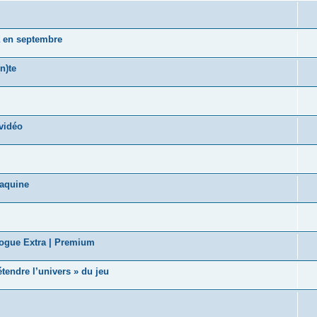
a en septembre
n)te
vidéo
taquine
logue Extra | Premium
tendre l’univers » du jeu