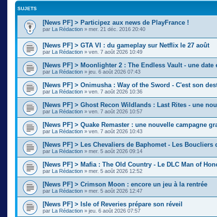
SUJETS
[News PF] > Participez aux news de PlayFrance !
par
La Rédaction
» mer. 21 déc. 2016 20:40
[News PF] > GTA VI : du gameplay sur Netflix le 27 août
par
La Rédaction
» ven. 7 août 2026 10:49
[News PF] > Moonlighter 2 : The Endless Vault - une date
par
La Rédaction
» jeu. 6 août 2026 07:43
[News PF] > Onimusha : Way of the Sword - C'est son des
par
La Rédaction
» ven. 7 août 2026 10:36
[News PF] > Ghost Recon Wildlands : Last Rites - une nou
par
La Rédaction
» ven. 7 août 2026 10:57
[News PF] > Quake Remaster : une nouvelle campagne gra
par
La Rédaction
» ven. 7 août 2026 10:43
[News PF] > Les Chevaliers de Baphomet - Les Boucliers 
par
La Rédaction
» mer. 5 août 2026 09:14
[News PF] > Mafia : The Old Country - Le DLC Man of Ho
par
La Rédaction
» mer. 5 août 2026 12:52
[News PF] > Crimson Moon : encore un jeu à la rentrée
par
La Rédaction
» mer. 5 août 2026 12:47
[News PF] > Isle of Reveries prépare son réveil
par
La Rédaction
» jeu. 6 août 2026 07:57