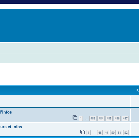
er
erche avancée
vancée
R
l’infos
1
483
484
485
486
487
…
urs et infos
1
48
49
50
51
52
…