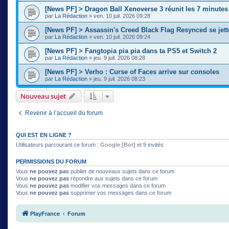
[News PF] > Dragon Ball Xenoverse 3 réunit les 7 minute
par
La Rédaction
» ven. 10 juil. 2026 09:28
[News PF] > Assassin's Creed Black Flag Resynced se jette
par
La Rédaction
» ven. 10 juil. 2026 09:24
[News PF] > Fangtopia pia pia dans ta PS5 et Switch 2
par
La Rédaction
» jeu. 9 juil. 2026 08:28
[News PF] > Verho : Curse of Faces arrive sur consoles
par
La Rédaction
» jeu. 9 juil. 2026 08:23
Nouveau sujet
Revenir à l’accueil du forum
QUI EST EN LIGNE ?
Utilisateurs parcourant ce forum :
Google [Bot]
et 9 invités
PERMISSIONS DU FORUM
Vous
ne pouvez pas
publier de nouveaux sujets dans ce forum
Vous
ne pouvez pas
répondre aux sujets dans ce forum
Vous
ne pouvez pas
modifier vos messages dans ce forum
Vous
ne pouvez pas
supprimer vos messages dans ce forum
PlayFrance
Forum