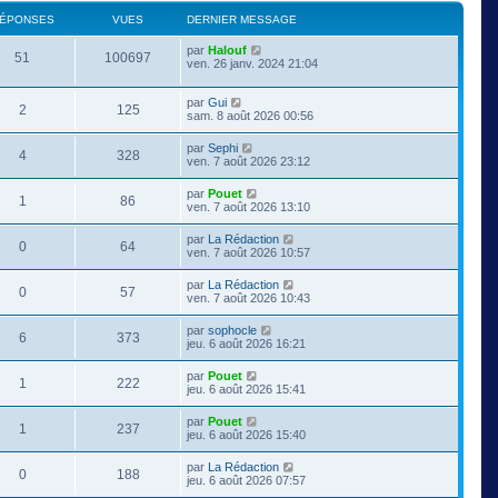
ÉPONSES
VUES
DERNIER MESSAGE
par
Halouf
51
100697
ven. 26 janv. 2024 21:04
par
Gui
2
125
sam. 8 août 2026 00:56
par
Sephi
4
328
ven. 7 août 2026 23:12
par
Pouet
1
86
ven. 7 août 2026 13:10
par
La Rédaction
0
64
ven. 7 août 2026 10:57
par
La Rédaction
0
57
ven. 7 août 2026 10:43
par
sophocle
6
373
jeu. 6 août 2026 16:21
par
Pouet
1
222
jeu. 6 août 2026 15:41
par
Pouet
1
237
jeu. 6 août 2026 15:40
par
La Rédaction
0
188
jeu. 6 août 2026 07:57