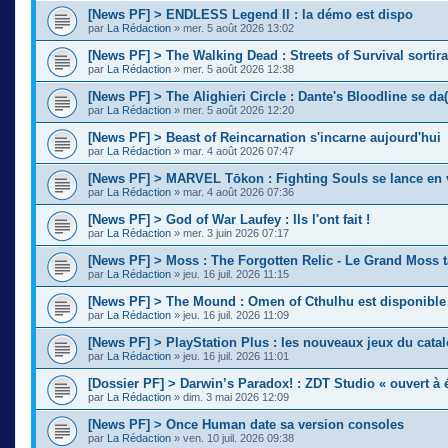
[News PF] > ENDLESS Legend II : la démo est dispo
par
La Rédaction
» mer. 5 août 2026 13:02
[News PF] > The Walking Dead : Streets of Survival sortir
par
La Rédaction
» mer. 5 août 2026 12:38
[News PF] > The Alighieri Circle : Dante's Bloodline se da(
par
La Rédaction
» mer. 5 août 2026 12:20
[News PF] > Beast of Reincarnation s'incarne aujourd'hui
par
La Rédaction
» mar. 4 août 2026 07:47
[News PF] > MARVEL Tōkon : Fighting Souls se lance en 
par
La Rédaction
» mar. 4 août 2026 07:36
[News PF] > God of War Laufey : Ils l'ont fait !
par
La Rédaction
» mer. 3 juin 2026 07:17
[News PF] > Moss : The Forgotten Relic - Le Grand Moss 
par
La Rédaction
» jeu. 16 juil. 2026 11:15
[News PF] > The Mound : Omen of Cthulhu est disponible
par
La Rédaction
» jeu. 16 juil. 2026 11:09
[News PF] > PlayStation Plus : les nouveaux jeux du cata
par
La Rédaction
» jeu. 16 juil. 2026 11:01
[Dossier PF] > Darwin’s Paradox! : ZDT Studio « ouvert à é
par
La Rédaction
» dim. 3 mai 2026 12:09
[News PF] > Once Human date sa version consoles
par
La Rédaction
» ven. 10 juil. 2026 09:38