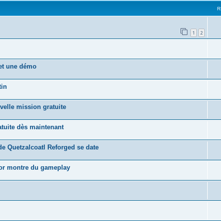
R
1
2
 et une démo
tin
velle mission gratuite
tuite dès maintenant
de Quetzalcoatl Reforged se date
nor montre du gameplay