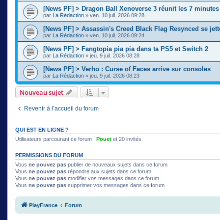
[News PF] > Dragon Ball Xenoverse 3 réunit les 7 minute
par
La Rédaction
» ven. 10 juil. 2026 09:28
[News PF] > Assassin's Creed Black Flag Resynced se jette
par
La Rédaction
» ven. 10 juil. 2026 09:24
[News PF] > Fangtopia pia pia dans ta PS5 et Switch 2
par
La Rédaction
» jeu. 9 juil. 2026 08:28
[News PF] > Verho : Curse of Faces arrive sur consoles
par
La Rédaction
» jeu. 9 juil. 2026 08:23
Nouveau sujet
Revenir à l’accueil du forum
QUI EST EN LIGNE ?
Utilisateurs parcourant ce forum :
Pouet
et 20 invités
PERMISSIONS DU FORUM
Vous
ne pouvez pas
publier de nouveaux sujets dans ce forum
Vous
ne pouvez pas
répondre aux sujets dans ce forum
Vous
ne pouvez pas
modifier vos messages dans ce forum
Vous
ne pouvez pas
supprimer vos messages dans ce forum
PlayFrance
Forum