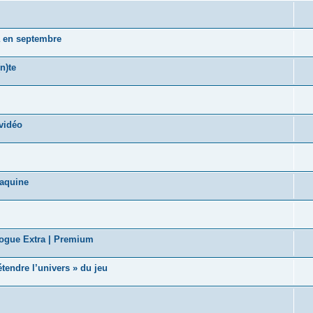
a en septembre
n)te
vidéo
taquine
logue Extra | Premium
tendre l’univers » du jeu