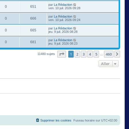
par
La Rédaction
0
651
ven. 10 juil. 2026 09:28
par
La Rédaction
0
666
ven. 10 juil. 2026 09:24
par
La Rédaction
0
665
jeu. 9 juil. 2026 08:28
par
La Rédaction
0
681
jeu. 9 juil. 2026 08:23
Page
1
sur
460
1
2
3
4
5
460
Suiv
11480 sujets
…
Aller
Supprimer les cookies
Fuseau horaire sur
UTC+02:00