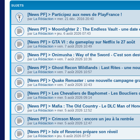
SUJETS
[News PF] > Participez aux news de PlayFrance !
par
La Rédaction
» mer. 21 déc. 2016 20:40
[News PF] > Moonlighter 2 : The Endless Vault - une date
par
La Rédaction
» jeu. 6 août 2026 07:43
[News PF] > GTA VI : du gameplay sur Netflix le 27 août
par
La Rédaction
» ven. 7 août 2026 10:49
[News PF] > Onimusha : Way of the Sword - C'est son des
par
La Rédaction
» ven. 7 août 2026 10:36
[News PF] > Ghost Recon Wildlands : Last Rites - une nou
par
La Rédaction
» ven. 7 août 2026 10:57
[News PF] > Quake Remaster : une nouvelle campagne gra
par
La Rédaction
» ven. 7 août 2026 10:43
[News PF] > Les Chevaliers de Baphomet - Les Boucliers 
par
La Rédaction
» mer. 5 août 2026 09:14
[News PF] > Mafia : The Old Country - Le DLC Man of Ho
par
La Rédaction
» mer. 5 août 2026 12:52
[News PF] > Crimson Moon : encore un jeu à la rentrée
par
La Rédaction
» mer. 5 août 2026 12:47
[News PF] > Isle of Reveries prépare son réveil
par
La Rédaction
» jeu. 6 août 2026 07:57