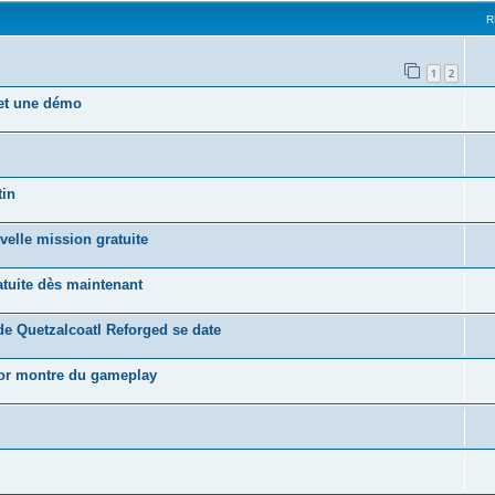
R
1
2
 et une démo
tin
velle mission gratuite
tuite dès maintenant
de Quetzalcoatl Reforged se date
nor montre du gameplay