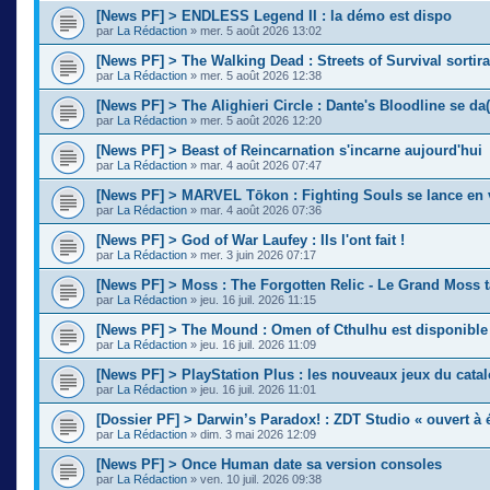
[News PF] > ENDLESS Legend II : la démo est dispo
par
La Rédaction
» mer. 5 août 2026 13:02
[News PF] > The Walking Dead : Streets of Survival sortir
par
La Rédaction
» mer. 5 août 2026 12:38
[News PF] > The Alighieri Circle : Dante's Bloodline se da(
par
La Rédaction
» mer. 5 août 2026 12:20
[News PF] > Beast of Reincarnation s'incarne aujourd'hui
par
La Rédaction
» mar. 4 août 2026 07:47
[News PF] > MARVEL Tōkon : Fighting Souls se lance en 
par
La Rédaction
» mar. 4 août 2026 07:36
[News PF] > God of War Laufey : Ils l'ont fait !
par
La Rédaction
» mer. 3 juin 2026 07:17
[News PF] > Moss : The Forgotten Relic - Le Grand Moss 
par
La Rédaction
» jeu. 16 juil. 2026 11:15
[News PF] > The Mound : Omen of Cthulhu est disponible
par
La Rédaction
» jeu. 16 juil. 2026 11:09
[News PF] > PlayStation Plus : les nouveaux jeux du cata
par
La Rédaction
» jeu. 16 juil. 2026 11:01
[Dossier PF] > Darwin’s Paradox! : ZDT Studio « ouvert à é
par
La Rédaction
» dim. 3 mai 2026 12:09
[News PF] > Once Human date sa version consoles
par
La Rédaction
» ven. 10 juil. 2026 09:38