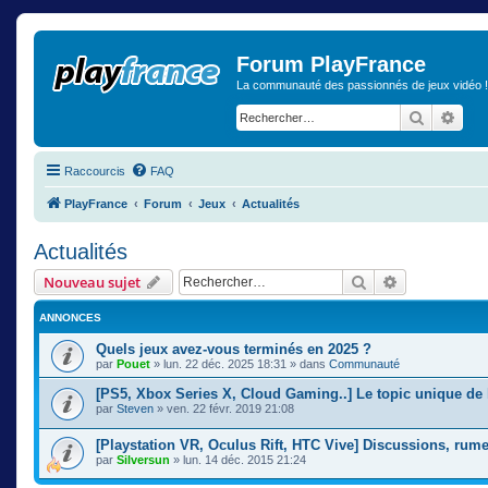
Forum PlayFrance
La communauté des passionnés de jeux vidéo !
Recherch
Rech
Raccourcis
FAQ
PlayFrance
Forum
Jeux
Actualités
Actualités
Rechercher
Recherche a
Nouveau sujet
ANNONCES
Quels jeux avez-vous terminés en 2025 ?
par
Pouet
» lun. 22 déc. 2025 18:31 » dans
Communauté
[PS5, Xbox Series X, Cloud Gaming..] Le topic unique de 
par
Steven
» ven. 22 févr. 2019 21:08
[Playstation VR, Oculus Rift, HTC Vive] Discussions, rume
par
Silversun
» lun. 14 déc. 2015 21:24