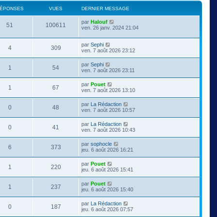
ÉPONSES
VUES
DERNIER MESSAGE
par
Halouf
51
100611
ven. 26 janv. 2024 21:04
par
Sephi
4
309
ven. 7 août 2026 23:12
par
Sephi
1
54
ven. 7 août 2026 23:11
par
Pouet
1
67
ven. 7 août 2026 13:10
par
La Rédaction
0
48
ven. 7 août 2026 10:57
par
La Rédaction
0
41
ven. 7 août 2026 10:43
par
sophocle
6
373
jeu. 6 août 2026 16:21
par
Pouet
1
220
jeu. 6 août 2026 15:41
par
Pouet
1
237
jeu. 6 août 2026 15:40
par
La Rédaction
0
187
jeu. 6 août 2026 07:57