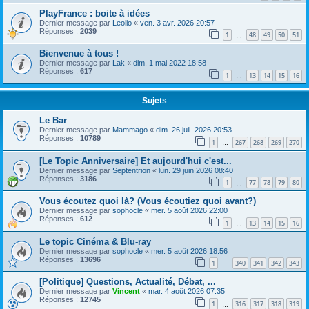
PlayFrance : boite à idées
Dernier message par
Leolio
«
ven. 3 avr. 2026 20:57
Réponses :
2039
1
48
49
50
51
…
Bienvenue à tous !
Dernier message par
Lak
«
dim. 1 mai 2022 18:58
Réponses :
617
1
13
14
15
16
…
Sujets
Le Bar
Dernier message par
Mammago
«
dim. 26 juil. 2026 20:53
Réponses :
10789
1
267
268
269
270
…
[Le Topic Anniversaire] Et aujourd'hui c'est...
Dernier message par
Septentrion
«
lun. 29 juin 2026 08:40
Réponses :
3186
1
77
78
79
80
…
Vous écoutez quoi là? (Vous écoutiez quoi avant?)
Dernier message par
sophocle
«
mer. 5 août 2026 22:00
Réponses :
612
1
13
14
15
16
…
Le topic Cinéma & Blu-ray
Dernier message par
sophocle
«
mer. 5 août 2026 18:56
Réponses :
13696
1
340
341
342
343
…
[Politique] Questions, Actualité, Débat, ...
Dernier message par
Vincent
«
mar. 4 août 2026 07:35
Réponses :
12745
1
316
317
318
319
…