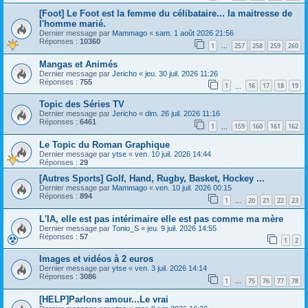
[Foot] Le Foot est la femme du célibataire... la maitresse de
l'homme marié.
Dernier message par
Mammago
«
sam. 1 août 2026 21:56
Réponses :
10360
1
257
258
259
260
…
Mangas et Animés
Dernier message par
Jericho
«
jeu. 30 juil. 2026 11:26
Réponses :
755
1
16
17
18
19
…
Topic des Séries TV
Dernier message par
Jericho
«
dim. 26 juil. 2026 11:16
Réponses :
6461
1
159
160
161
162
…
Le Topic du Roman Graphique
Dernier message par
ytse
«
ven. 10 juil. 2026 14:44
Réponses :
29
[Autres Sports] Golf, Hand, Rugby, Basket, Hockey ...
Dernier message par
Mammago
«
ven. 10 juil. 2026 00:15
Réponses :
894
1
20
21
22
23
…
L'IA, elle est pas intérimaire elle est pas comme ma mère
Dernier message par
Tonio_S
«
jeu. 9 juil. 2026 14:55
Réponses :
57
1
2
Images et vidéos à 2 euros
Dernier message par
ytse
«
ven. 3 juil. 2026 14:14
Réponses :
3086
1
75
76
77
78
…
[HELP]Parlons amour...Le vrai