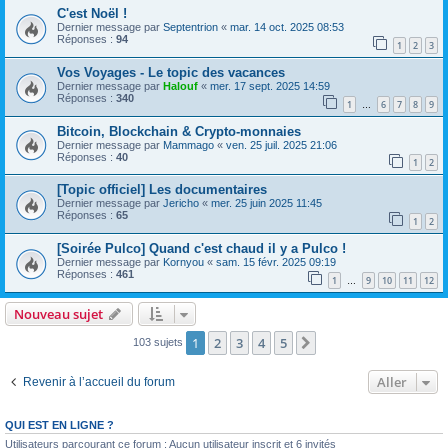
C'est Noël !
Dernier message par
Septentrion
«
mar. 14 oct. 2025 08:53
Réponses :
94
1
2
3
Vos Voyages - Le topic des vacances
Dernier message par
Halouf
«
mer. 17 sept. 2025 14:59
Réponses :
340
1
6
7
8
9
…
Bitcoin, Blockchain & Crypto-monnaies
Dernier message par
Mammago
«
ven. 25 juil. 2025 21:06
Réponses :
40
1
2
[Topic officiel] Les documentaires
Dernier message par
Jericho
«
mer. 25 juin 2025 11:45
Réponses :
65
1
2
[Soirée Pulco] Quand c'est chaud il y a Pulco !
Dernier message par
Kornyou
«
sam. 15 févr. 2025 09:19
Réponses :
461
1
9
10
11
12
…
Nouveau sujet
1
2
3
4
5
Suivant
103 sujets
Aller
Revenir à l’accueil du forum
QUI EST EN LIGNE ?
Utilisateurs parcourant ce forum : Aucun utilisateur inscrit et 6 invités