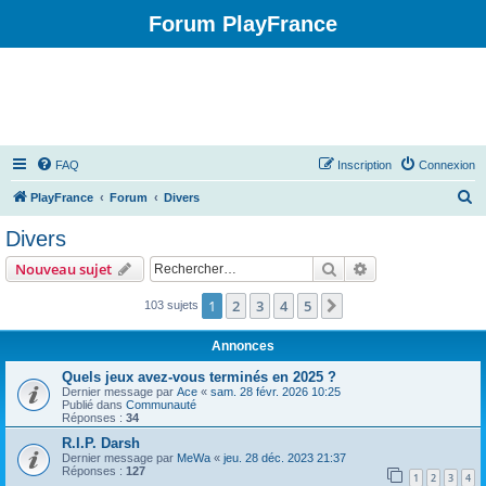
Forum PlayFrance
FAQ
Inscription
Connexion
R
PlayFrance
Forum
Divers
e
Divers
c
Rechercher
Recherche avanc
Nouveau sujet
h
e
1
2
3
4
5
Suivant
103 sujets
r
Annonces
c
Quels jeux avez-vous terminés en 2025 ?
h
Dernier message par
Ace
«
sam. 28 févr. 2026 10:25
Publié dans
Communauté
e
Réponses :
34
r
R.I.P. Darsh
Dernier message par
MeWa
«
jeu. 28 déc. 2023 21:37
Réponses :
127
1
2
3
4