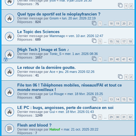
Dernier message par
ytse
«
mar. 9 juin 2026 16:30
Réponses :
75
1
2
Quel type de sportif est le néoplayfrancien ?
Dernier message par
Gnom
«
lun. 20 avr. 2026 22:19
Réponses :
824
1
18
19
20
21
…
Le Topic des Sciences
Dernier message par
Mammago
«
ven. 10 avr. 2026 12:47
Réponses :
689
1
15
16
17
18
…
[High Tech ] Image et Son ♪
Dernier message par
Tonio_S
«
mer. 1 avr. 2026 08:36
Réponses :
1657
1
39
40
41
42
…
Le retour de la dernière goutte.
Dernier message par
Ace
«
jeu. 26 mars 2026 02:26
Réponses :
41
1
2
File ton 06 ! Téléphones mobiles, réseaux/FAI et tout ce
monde merveilleux !
Dernier message par
Le Rouge
«
mer. 18 févr. 2026 15:25
Réponses :
628
1
13
14
15
16
…
LE PC : bugs, angoisses, perte de confiance en soi
Dernier message par
Gui
«
mer. 18 févr. 2026 01:43
Réponses :
1249
1
29
30
31
32
…
Flesh and blood ?
Dernier message par
Halouf
«
mar. 21 oct. 2025 20:22
Réponses :
7