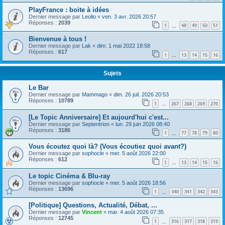
PlayFrance : boite à idées
Dernier message par
Leolio
«
ven. 3 avr. 2026 20:57
Réponses :
2039
1
48
49
50
51
…
Bienvenue à tous !
Dernier message par
Lak
«
dim. 1 mai 2022 18:58
Réponses :
617
1
13
14
15
16
…
Sujets
Le Bar
Dernier message par
Mammago
«
dim. 26 juil. 2026 20:53
Réponses :
10789
1
267
268
269
270
…
[Le Topic Anniversaire] Et aujourd'hui c'est...
Dernier message par
Septentrion
«
lun. 29 juin 2026 08:40
Réponses :
3186
1
77
78
79
80
…
Vous écoutez quoi là? (Vous écoutiez quoi avant?)
Dernier message par
sophocle
«
mer. 5 août 2026 22:00
Réponses :
612
1
13
14
15
16
…
Le topic Cinéma & Blu-ray
Dernier message par
sophocle
«
mer. 5 août 2026 18:56
Réponses :
13696
1
340
341
342
343
…
[Politique] Questions, Actualité, Débat, ...
Dernier message par
Vincent
«
mar. 4 août 2026 07:35
Réponses :
12745
1
316
317
318
319
…