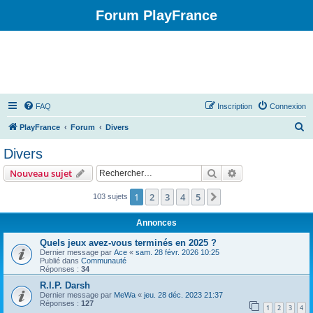
Forum PlayFrance
FAQ
Inscription
Connexion
R
PlayFrance
Forum
Divers
e
Divers
c
Rechercher
Recherche avanc
Nouveau sujet
h
e
1
2
3
4
5
Suivant
103 sujets
r
Annonces
c
Quels jeux avez-vous terminés en 2025 ?
h
Dernier message par
Ace
«
sam. 28 févr. 2026 10:25
Publié dans
Communauté
e
Réponses :
34
r
R.I.P. Darsh
Dernier message par
MeWa
«
jeu. 28 déc. 2023 21:37
Réponses :
127
1
2
3
4