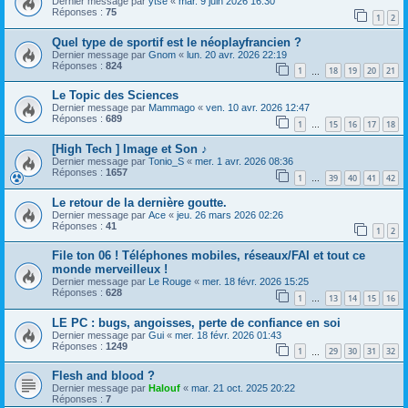
Dernier message par
ytse
«
mar. 9 juin 2026 16:30
Réponses :
75
1
2
Quel type de sportif est le néoplayfrancien ?
Dernier message par
Gnom
«
lun. 20 avr. 2026 22:19
Réponses :
824
1
18
19
20
21
…
Le Topic des Sciences
Dernier message par
Mammago
«
ven. 10 avr. 2026 12:47
Réponses :
689
1
15
16
17
18
…
[High Tech ] Image et Son ♪
Dernier message par
Tonio_S
«
mer. 1 avr. 2026 08:36
Réponses :
1657
1
39
40
41
42
…
Le retour de la dernière goutte.
Dernier message par
Ace
«
jeu. 26 mars 2026 02:26
Réponses :
41
1
2
File ton 06 ! Téléphones mobiles, réseaux/FAI et tout ce
monde merveilleux !
Dernier message par
Le Rouge
«
mer. 18 févr. 2026 15:25
Réponses :
628
1
13
14
15
16
…
LE PC : bugs, angoisses, perte de confiance en soi
Dernier message par
Gui
«
mer. 18 févr. 2026 01:43
Réponses :
1249
1
29
30
31
32
…
Flesh and blood ?
Dernier message par
Halouf
«
mar. 21 oct. 2025 20:22
Réponses :
7