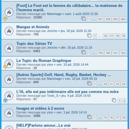
[Foot] Le Foot est la femme du célibataire... la maitresse de
l'homme marié.
Dernier message par
Mammago
«
sam. 1 août 2026 21:56
Réponses :
10360
1
257
258
259
260
…
Mangas et Animés
Dernier message par
Jericho
«
jeu. 30 juil. 2026 11:26
Réponses :
755
1
16
17
18
19
…
Topic des Séries TV
Dernier message par
Jericho
«
dim. 26 juil. 2026 11:16
Réponses :
6461
1
159
160
161
162
…
Le Topic du Roman Graphique
Dernier message par
ytse
«
ven. 10 juil. 2026 14:44
Réponses :
29
[Autres Sports] Golf, Hand, Rugby, Basket, Hockey ...
Dernier message par
Mammago
«
ven. 10 juil. 2026 00:15
Réponses :
894
1
20
21
22
23
…
L'IA, elle est pas intérimaire elle est pas comme ma mère
Dernier message par
Tonio_S
«
jeu. 9 juil. 2026 14:55
Réponses :
57
1
2
Images et vidéos à 2 euros
Dernier message par
ytse
«
ven. 3 juil. 2026 14:14
Réponses :
3086
1
75
76
77
78
…
[HELP]Parlons amour...Le vrai