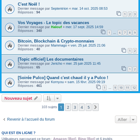
C'est Noël !
Dernier message par
Septentrion
«
mar. 14 oct. 2025 08:53
Réponses :
94
1
2
3
Vos Voyages - Le topic des vacances
Dernier message par
Halouf
«
mer. 17 sept. 2025 14:59
Réponses :
340
1
6
7
8
9
…
Bitcoin, Blockchain & Crypto-monnaies
Dernier message par
Mammago
«
ven. 25 juil. 2025 21:06
Réponses :
40
1
2
[Topic officiel] Les documentaires
Dernier message par
Jericho
«
mer. 25 juin 2025 11:45
Réponses :
65
1
2
[Soirée Pulco] Quand c'est chaud il y a Pulco !
Dernier message par
Kornyou
«
sam. 15 févr. 2025 09:19
Réponses :
461
1
9
10
11
12
…
Nouveau sujet
1
2
3
4
5
Suivant
103 sujets
Aller
Revenir à l’accueil du forum
QUI EST EN LIGNE ?
Utilisateurs parcourant ce forum :
Amazon [Bot]
,
Bing [Bot]
et 6 invités