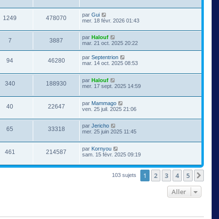
par
Gui
1249
478070
mer. 18 févr. 2026 01:43
par
Halouf
7
3887
mar. 21 oct. 2025 20:22
par
Septentrion
94
46280
mar. 14 oct. 2025 08:53
par
Halouf
340
188930
mer. 17 sept. 2025 14:59
par
Mammago
40
22647
ven. 25 juil. 2025 21:06
par
Jericho
65
33318
mer. 25 juin 2025 11:45
par
Kornyou
461
214587
sam. 15 févr. 2025 09:19
1
2
3
4
5
Suiv
103 sujets
Aller