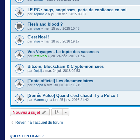
LE PC : bugs, angoisses, perte de confiance en soi
par
sophocle
» jeu. 10 déc. 2015 09:37
Flesh and blood ?
par
ytse
» mer. 15 oct. 2025 10:48
C'est Noël !
par
ytse
» mar. 18 oct. 2016 19:17
Vos Voyages - Le topic des vacances
par
infel2no
» jeu. 24 déc. 2015 11:37
Bitcoin, Blockchain & Crypto-monnaies
par
Delpij
» mar. 24 juil. 2018 02:53
[Topic officiel] Les documentaires
par
Koopa
» dim. 30 juil. 2017 16:15
[Soirée Pulco] Quand c'est chaud il y a Pulco !
par
Mammago
» lun. 25 janv. 2016 21:42
Nouveau sujet
Revenir à l’accueil du forum
QUI EST EN LIGNE ?