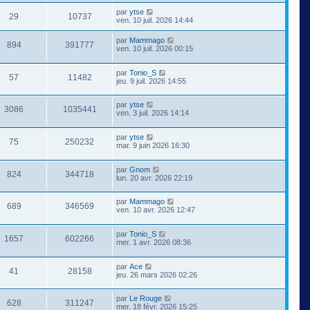
par
ytse
29
10737
ven. 10 juil. 2026 14:44
par
Mammago
894
391777
ven. 10 juil. 2026 00:15
par
Tonio_S
57
11482
jeu. 9 juil. 2026 14:55
par
ytse
3086
1035441
ven. 3 juil. 2026 14:14
par
ytse
75
250232
mar. 9 juin 2026 16:30
par
Gnom
824
344718
lun. 20 avr. 2026 22:19
par
Mammago
689
346569
ven. 10 avr. 2026 12:47
par
Tonio_S
1657
602266
mer. 1 avr. 2026 08:36
par
Ace
41
28158
jeu. 26 mars 2026 02:26
par
Le Rouge
628
311247
mer. 18 févr. 2026 15:25