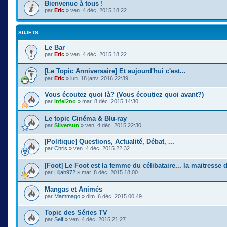
Bienvenue à tous !
par
Eric
» ven. 4 déc. 2015 18:22
SUJETS
Le Bar
par
Eric
» ven. 4 déc. 2015 18:22
[Le Topic Anniversaire] Et aujourd'hui c'est...
par
Eric
» lun. 18 janv. 2016 22:39
Vous écoutez quoi là? (Vous écoutiez quoi avant?)
par
infel2no
» mar. 8 déc. 2015 14:30
Le topic Cinéma & Blu-ray
par
Silversun
» ven. 4 déc. 2015 22:30
[Politique] Questions, Actualité, Débat, ...
par
Chris
» ven. 4 déc. 2015 22:32
[Foot] Le Foot est la femme du célibataire... la maitresse
par
Liljah972
» mar. 8 déc. 2015 18:00
Mangas et Animés
par
Mammago
» dim. 6 déc. 2015 00:49
Topic des Séries TV
par
Self
» ven. 4 déc. 2015 21:27