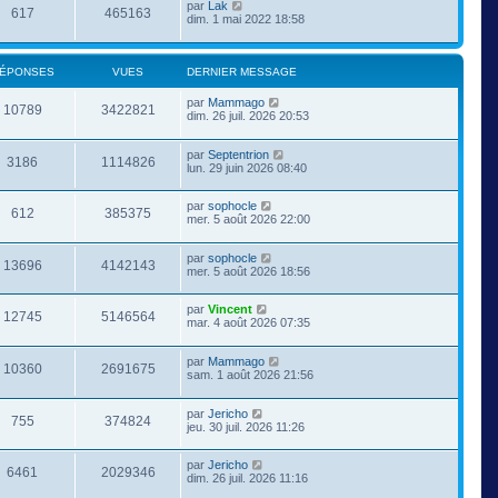
par
Lak
617
465163
dim. 1 mai 2022 18:58
ÉPONSES
VUES
DERNIER MESSAGE
par
Mammago
10789
3422821
dim. 26 juil. 2026 20:53
par
Septentrion
3186
1114826
lun. 29 juin 2026 08:40
par
sophocle
612
385375
mer. 5 août 2026 22:00
par
sophocle
13696
4142143
mer. 5 août 2026 18:56
par
Vincent
12745
5146564
mar. 4 août 2026 07:35
par
Mammago
10360
2691675
sam. 1 août 2026 21:56
par
Jericho
755
374824
jeu. 30 juil. 2026 11:26
par
Jericho
6461
2029346
dim. 26 juil. 2026 11:16