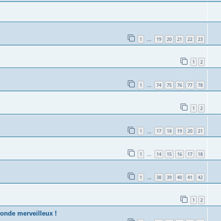
1
19
20
21
22
23
…
1
2
1
74
75
76
77
78
…
1
2
1
17
18
19
20
21
…
1
14
15
16
17
18
…
1
38
39
40
41
42
…
1
2
monde merveilleux !