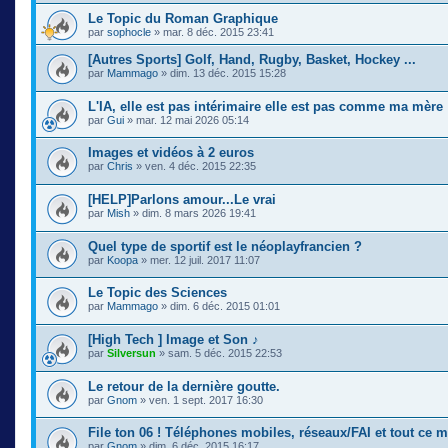
Le Topic du Roman Graphique
par
sophocle
» mar. 8 déc. 2015 23:41
[Autres Sports] Golf, Hand, Rugby, Basket, Hockey ...
par
Mammago
» dim. 13 déc. 2015 15:28
L'IA, elle est pas intérimaire elle est pas comme ma mère
par
Gui
» mar. 12 mai 2026 05:14
Images et vidéos à 2 euros
par
Chris
» ven. 4 déc. 2015 22:35
[HELP]Parlons amour...Le vrai
par
Mish
» dim. 8 mars 2026 19:41
Quel type de sportif est le néoplayfrancien ?
par
Koopa
» mer. 12 juil. 2017 11:07
Le Topic des Sciences
par
Mammago
» dim. 6 déc. 2015 01:01
[High Tech ] Image et Son ♪
par
Silversun
» sam. 5 déc. 2015 22:53
Le retour de la dernière goutte.
par
Gnom
» ven. 1 sept. 2017 16:30
File ton 06 ! Téléphones mobiles, réseaux/FAI et tout ce 
par
Gnom
» dim. 6 déc. 2015 16:17