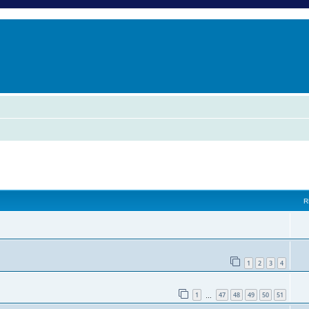
er
erche avancée
vancée
R
1
2
3
4
1
47
48
49
50
51
…