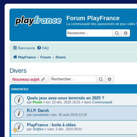
Forum PlayFrance
La communauté des passionnés de jeux vidéo !
Recherch
Rech
Raccourcis
FAQ
PlayFrance
Forum
Divers
Divers
Rechercher
Recherche a
Nouveau sujet
ANNONCES
Quels jeux avez-vous terminés en 2025 ?
par
Pouet
» lun. 22 déc. 2025 18:31 » dans
Communauté
R.I.P. Darsh
par
Lexostrum
» jeu. 30 août 2018 13:15
PlayFrance : boite à idées
par
Sn@ke
» sam. 5 déc. 2015 00:01