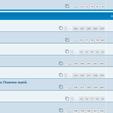
1
12
13
14
15
16
…
R
1
266
267
268
269
270
…
1
76
77
78
79
80
…
1
12
13
14
15
16
…
1
339
340
341
342
343
…
1
315
316
317
318
319
…
 de l'homme marié.
1
256
257
258
259
260
…
1
15
16
17
18
19
…
1
158
159
160
161
162
…