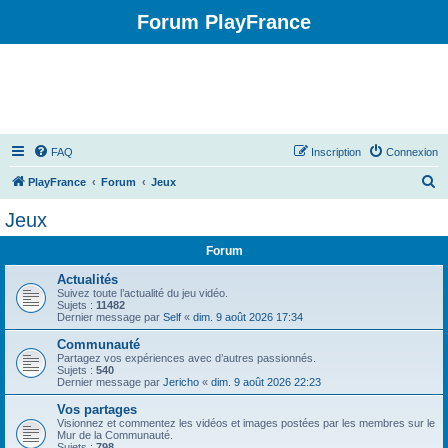
Forum PlayFrance
FAQ
Inscription
Connexion
R
PlayFrance
Forum
Jeux
e
Jeux
c
Forum
h
e
Actualités
Suivez toute l’actualité du jeu vidéo.
r
Sujets :
11482
Dernier message par
Self
«
dim. 9 août 2026 17:34
c
Communauté
h
Partagez vos expériences avec d’autres passionnés.
Sujets :
540
e
Dernier message par
Jericho
«
dim. 9 août 2026 22:23
r
Vos partages
Visionnez et commentez les vidéos et images postées par les membres sur le
Mur de la Communauté.
Sujets :
798