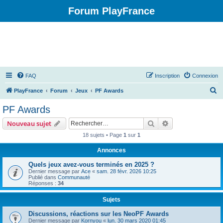
Forum PlayFrance
FAQ
Inscription
Connexion
R
PlayFrance
Forum
Jeux
PF Awards
e
PF Awards
c
Rechercher
Recherche avanc
Nouveau sujet
h
18 sujets • Page
1
sur
1
e
Annonces
r
c
Quels jeux avez-vous terminés en 2025 ?
Dernier message par
Ace
«
sam. 28 févr. 2026 10:25
h
Publié dans
Communauté
Réponses :
34
e
r
Sujets
Discussions, réactions sur les NeoPF Awards
Dernier message par
Kornyou
«
lun. 30 mars 2020 01:45