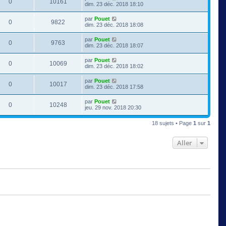
0
10161
dim. 23 déc. 2018 18:10
par
Pouet
0
9822
dim. 23 déc. 2018 18:08
par
Pouet
0
9763
dim. 23 déc. 2018 18:07
par
Pouet
0
10069
dim. 23 déc. 2018 18:02
par
Pouet
0
10017
dim. 23 déc. 2018 17:58
par
Pouet
0
10248
jeu. 29 nov. 2018 20:30
18 sujets • Page
1
sur
1
Aller