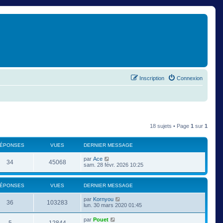
Inscription
Connexion
18 sujets • Page
1
sur
1
ÉPONSES
VUES
DERNIER MESSAGE
par
Ace
34
45068
sam. 28 févr. 2026 10:25
ÉPONSES
VUES
DERNIER MESSAGE
par
Kornyou
36
103283
lun. 30 mars 2020 01:45
par
Pouet