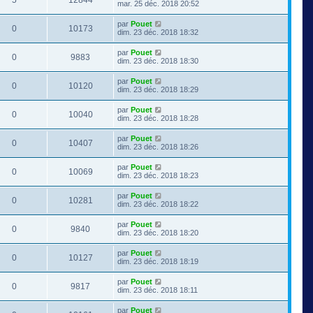
5
12844
mar. 25 déc. 2018 20:52
par
Pouet
0
10173
dim. 23 déc. 2018 18:32
par
Pouet
0
9883
dim. 23 déc. 2018 18:30
par
Pouet
0
10120
dim. 23 déc. 2018 18:29
par
Pouet
0
10040
dim. 23 déc. 2018 18:28
par
Pouet
0
10407
dim. 23 déc. 2018 18:26
par
Pouet
0
10069
dim. 23 déc. 2018 18:23
par
Pouet
0
10281
dim. 23 déc. 2018 18:22
par
Pouet
0
9840
dim. 23 déc. 2018 18:20
par
Pouet
0
10127
dim. 23 déc. 2018 18:19
par
Pouet
0
9817
dim. 23 déc. 2018 18:11
par
Pouet