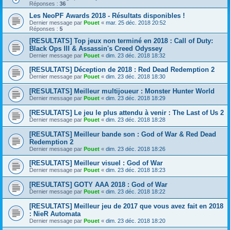
Réponses :
36
Les NeoPF Awards 2018 - Résultats disponibles !
Dernier message par
Pouet
«
mar. 25 déc. 2018 20:52
Réponses :
5
[RESULTATS] Top jeux non terminé en 2018 : Call of Duty:
Black Ops III & Assassin's Creed Odyssey
Dernier message par
Pouet
«
dim. 23 déc. 2018 18:32
[RESULTATS] Déception de 2018 : Red Dead Redemption 2
Dernier message par
Pouet
«
dim. 23 déc. 2018 18:30
[RESULTATS] Meilleur multijoueur : Monster Hunter World
Dernier message par
Pouet
«
dim. 23 déc. 2018 18:29
[RESULTATS] Le jeu le plus attendu à venir : The Last of Us 2
Dernier message par
Pouet
«
dim. 23 déc. 2018 18:28
[RESULTATS] Meilleur bande son : God of War & Red Dead
Redemption 2
Dernier message par
Pouet
«
dim. 23 déc. 2018 18:26
[RESULTATS] Meilleur visuel : God of War
Dernier message par
Pouet
«
dim. 23 déc. 2018 18:23
[RESULTATS] GOTY AAA 2018 : God of War
Dernier message par
Pouet
«
dim. 23 déc. 2018 18:22
[RESULTATS] Meilleur jeu de 2017 que vous avez fait en 2018
: NieR Automata
Dernier message par
Pouet
«
dim. 23 déc. 2018 18:20