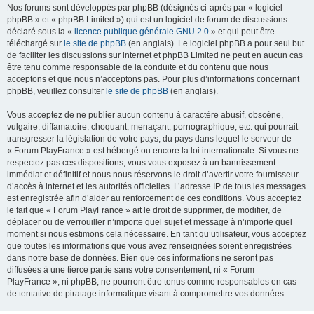
Nos forums sont développés par phpBB (désignés ci-après par « logiciel
phpBB » et « phpBB Limited ») qui est un logiciel de forum de discussions
déclaré sous la «
licence publique générale GNU 2.0
» et qui peut être
téléchargé sur
le site de phpBB
(en anglais). Le logiciel phpBB a pour seul but
de faciliter les discussions sur internet et phpBB Limited ne peut en aucun cas
être tenu comme responsable de la conduite et du contenu que nous
acceptons et que nous n’acceptons pas. Pour plus d’informations concernant
phpBB, veuillez consulter
le site de phpBB
(en anglais).
Vous acceptez de ne publier aucun contenu à caractère abusif, obscène,
vulgaire, diffamatoire, choquant, menaçant, pornographique, etc. qui pourrait
transgresser la législation de votre pays, du pays dans lequel le serveur de
« Forum PlayFrance » est hébergé ou encore la loi internationale. Si vous ne
respectez pas ces dispositions, vous vous exposez à un bannissement
immédiat et définitif et nous nous réservons le droit d’avertir votre fournisseur
d’accès à internet et les autorités officielles. L’adresse IP de tous les messages
est enregistrée afin d’aider au renforcement de ces conditions. Vous acceptez
le fait que « Forum PlayFrance » ait le droit de supprimer, de modifier, de
déplacer ou de verrouiller n’importe quel sujet et message à n’importe quel
moment si nous estimons cela nécessaire. En tant qu’utilisateur, vous acceptez
que toutes les informations que vous avez renseignées soient enregistrées
dans notre base de données. Bien que ces informations ne seront pas
diffusées à une tierce partie sans votre consentement, ni « Forum
PlayFrance », ni phpBB, ne pourront être tenus comme responsables en cas
de tentative de piratage informatique visant à compromettre vos données.