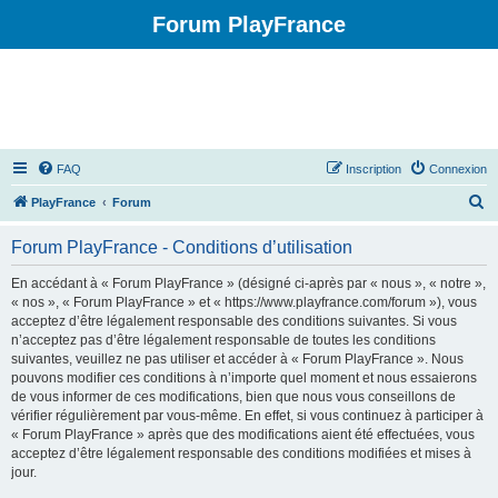
Forum PlayFrance
FAQ
Inscription
Connexion
R
PlayFrance
Forum
e
Forum PlayFrance - Conditions d’utilisation
c
h
En accédant à « Forum PlayFrance » (désigné ci-après par « nous », « notre »,
« nos », « Forum PlayFrance » et « https://www.playfrance.com/forum »), vous
e
acceptez d’être légalement responsable des conditions suivantes. Si vous
r
n’acceptez pas d’être légalement responsable de toutes les conditions
suivantes, veuillez ne pas utiliser et accéder à « Forum PlayFrance ». Nous
c
pouvons modifier ces conditions à n’importe quel moment et nous essaierons
h
de vous informer de ces modifications, bien que nous vous conseillons de
vérifier régulièrement par vous-même. En effet, si vous continuez à participer à
e
« Forum PlayFrance » après que des modifications aient été effectuées, vous
r
acceptez d’être légalement responsable des conditions modifiées et mises à
jour.