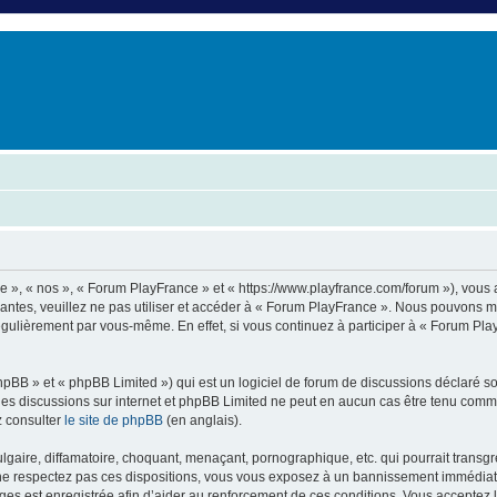
er
erche avancée
e », « nos », « Forum PlayFrance » et « https://www.playfrance.com/forum »), vous
vantes, veuillez ne pas utiliser et accéder à « Forum PlayFrance ». Nous pouvons 
régulièrement par vous-même. En effet, si vous continuez à participer à « Forum Pl
pBB » et « phpBB Limited ») qui est un logiciel de forum de discussions déclaré s
er les discussions sur internet et phpBB Limited ne peut en aucun cas être tenu c
z consulter
le site de phpBB
(en anglais).
aire, diffamatoire, choquant, menaçant, pornographique, etc. qui pourrait transgre
e respectez pas ces dispositions, vous vous exposez à un bannissement immédiat et d
sages est enregistrée afin d’aider au renforcement de ces conditions. Vous acceptez l