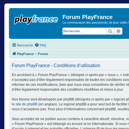
Forum PlayFrance
La communauté des passionnés de jeux vidéo !
Recherch
Rech
Raccourcis
FAQ
PlayFrance
Forum
Forum PlayFrance - Conditions d’utilisation
En accédant à « Forum PlayFrance » (désigné ci-après par « nous », « notr
n’acceptez pas d’être légalement responsable de toutes les conditions sui
informer de ces modifications, bien que nous vous conseillons de vérifier 
d’être légalement responsable des conditions modifiées et mises à jour.
Nos forums sont développés par phpBB (désignés ci-après par « logiciel ph
le site de phpBB
(en anglais). Le logiciel phpBB a pour seul but de facilit
nous n’acceptons pas. Pour plus d’informations concernant phpBB, veuille
Vous acceptez de ne publier aucun contenu à caractère abusif, obscène, vulg
« Forum PlayFrance » est hébergé ou encore la loi internationale. Si vous n
d’accès à internet et les autorités officielles. L’adresse IP de tous les mes