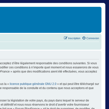
Inscription
Connexion
 acceptez d’être légalement responsable des conditions suivantes. Si vous
modifier ces conditions à n’importe quel moment et nous essaierons de vous
ayFrance » après que des modifications aient été effectuées, vous acceptez
ous la «
licence publique générale GNU 2.0
» et qui peut être téléchargé sur
omme responsable de la conduite et du contenu que nous acceptons et que
sser la législation de votre pays, du pays dans lequel le serveur de
éfinitif et nous nous réservons le droit d’avertir votre fournisseur
e fait que « Forum PlayFrance » ait le droit de supprimer, de modifier, de