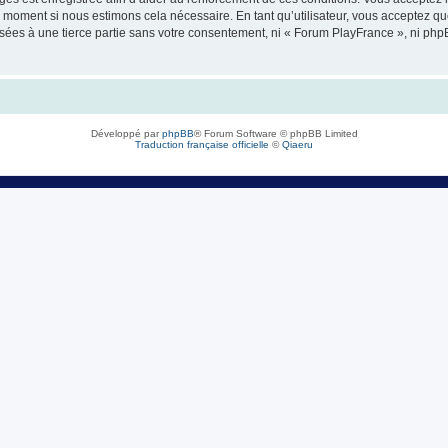
l moment si nous estimons cela nécessaire. En tant qu’utilisateur, vous acceptez q
sées à une tierce partie sans votre consentement, ni « Forum PlayFrance », ni ph
Développé par
phpBB
® Forum Software © phpBB Limited
Traduction française officielle
©
Qiaeru