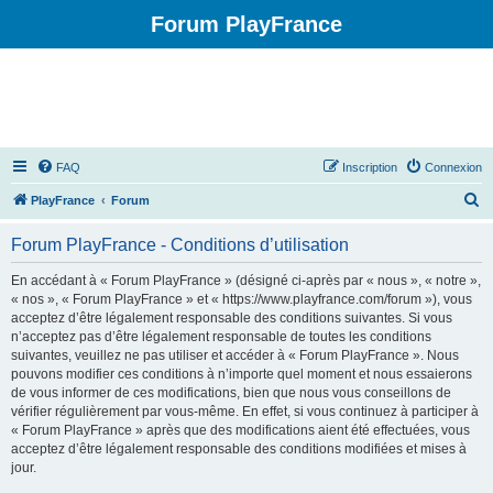
Forum PlayFrance
FAQ
Inscription
Connexion
R
PlayFrance
Forum
e
Forum PlayFrance - Conditions d’utilisation
c
h
En accédant à « Forum PlayFrance » (désigné ci-après par « nous », « notre »,
« nos », « Forum PlayFrance » et « https://www.playfrance.com/forum »), vous
e
acceptez d’être légalement responsable des conditions suivantes. Si vous
r
n’acceptez pas d’être légalement responsable de toutes les conditions
suivantes, veuillez ne pas utiliser et accéder à « Forum PlayFrance ». Nous
c
pouvons modifier ces conditions à n’importe quel moment et nous essaierons
h
de vous informer de ces modifications, bien que nous vous conseillons de
vérifier régulièrement par vous-même. En effet, si vous continuez à participer à
e
« Forum PlayFrance » après que des modifications aient été effectuées, vous
r
acceptez d’être légalement responsable des conditions modifiées et mises à
jour.