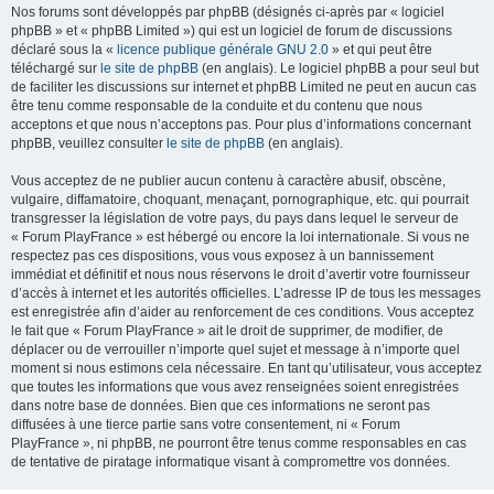
Nos forums sont développés par phpBB (désignés ci-après par « logiciel
phpBB » et « phpBB Limited ») qui est un logiciel de forum de discussions
déclaré sous la «
licence publique générale GNU 2.0
» et qui peut être
téléchargé sur
le site de phpBB
(en anglais). Le logiciel phpBB a pour seul but
de faciliter les discussions sur internet et phpBB Limited ne peut en aucun cas
être tenu comme responsable de la conduite et du contenu que nous
acceptons et que nous n’acceptons pas. Pour plus d’informations concernant
phpBB, veuillez consulter
le site de phpBB
(en anglais).
Vous acceptez de ne publier aucun contenu à caractère abusif, obscène,
vulgaire, diffamatoire, choquant, menaçant, pornographique, etc. qui pourrait
transgresser la législation de votre pays, du pays dans lequel le serveur de
« Forum PlayFrance » est hébergé ou encore la loi internationale. Si vous ne
respectez pas ces dispositions, vous vous exposez à un bannissement
immédiat et définitif et nous nous réservons le droit d’avertir votre fournisseur
d’accès à internet et les autorités officielles. L’adresse IP de tous les messages
est enregistrée afin d’aider au renforcement de ces conditions. Vous acceptez
le fait que « Forum PlayFrance » ait le droit de supprimer, de modifier, de
déplacer ou de verrouiller n’importe quel sujet et message à n’importe quel
moment si nous estimons cela nécessaire. En tant qu’utilisateur, vous acceptez
que toutes les informations que vous avez renseignées soient enregistrées
dans notre base de données. Bien que ces informations ne seront pas
diffusées à une tierce partie sans votre consentement, ni « Forum
PlayFrance », ni phpBB, ne pourront être tenus comme responsables en cas
de tentative de piratage informatique visant à compromettre vos données.