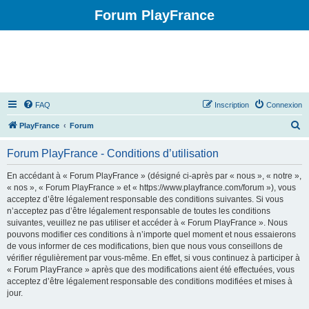
Forum PlayFrance
FAQ
Inscription
Connexion
R
PlayFrance
Forum
e
Forum PlayFrance - Conditions d’utilisation
c
h
En accédant à « Forum PlayFrance » (désigné ci-après par « nous », « notre »,
« nos », « Forum PlayFrance » et « https://www.playfrance.com/forum »), vous
e
acceptez d’être légalement responsable des conditions suivantes. Si vous
r
n’acceptez pas d’être légalement responsable de toutes les conditions
suivantes, veuillez ne pas utiliser et accéder à « Forum PlayFrance ». Nous
c
pouvons modifier ces conditions à n’importe quel moment et nous essaierons
h
de vous informer de ces modifications, bien que nous vous conseillons de
vérifier régulièrement par vous-même. En effet, si vous continuez à participer à
e
« Forum PlayFrance » après que des modifications aient été effectuées, vous
r
acceptez d’être légalement responsable des conditions modifiées et mises à
jour.