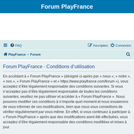
Forum PlayFrance
FAQ
Inscription
Connexion
R
PlayFrance
Forum
e
Forum PlayFrance - Conditions d’utilisation
c
h
En accédant à « Forum PlayFrance » (désigné ci-après par « nous », « notre »,
« nos », « Forum PlayFrance » et « https://www.playfrance.com/forum »), vous
e
acceptez d’être légalement responsable des conditions suivantes. Si vous
r
n’acceptez pas d’être légalement responsable de toutes les conditions
suivantes, veuillez ne pas utiliser et accéder à « Forum PlayFrance ». Nous
c
pouvons modifier ces conditions à n’importe quel moment et nous essaierons
h
de vous informer de ces modifications, bien que nous vous conseillons de
vérifier régulièrement par vous-même. En effet, si vous continuez à participer à
e
« Forum PlayFrance » après que des modifications aient été effectuées, vous
r
acceptez d’être légalement responsable des conditions modifiées et mises à
jour.