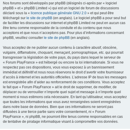
Nos forums sont développés par phpBB (désignés ci-après par « logiciel
phpBB » et « phpBB Limited ») qui est un logiciel de forum de discussions
déclaré sous la «
licence publique générale GNU 2.0
» et qui peut être
téléchargé sur
le site de phpBB
(en anglais). Le logiciel phpBB a pour seul but
de faciliter les discussions sur internet et phpBB Limited ne peut en aucun cas
être tenu comme responsable de la conduite et du contenu que nous
acceptons et que nous n’acceptons pas. Pour plus d’informations concernant
phpBB, veuillez consulter
le site de phpBB
(en anglais).
Vous acceptez de ne publier aucun contenu à caractère abusif, obscène,
vulgaire, diffamatoire, choquant, menaçant, pornographique, etc. qui pourrait
transgresser la législation de votre pays, du pays dans lequel le serveur de
« Forum PlayFrance » est hébergé ou encore la loi internationale. Si vous ne
respectez pas ces dispositions, vous vous exposez à un bannissement
immédiat et définitif et nous nous réservons le droit d’avertir votre fournisseur
d’accès à internet et les autorités officielles. L’adresse IP de tous les messages
est enregistrée afin d’aider au renforcement de ces conditions. Vous acceptez
le fait que « Forum PlayFrance » ait le droit de supprimer, de modifier, de
déplacer ou de verrouiller n’importe quel sujet et message à n’importe quel
moment si nous estimons cela nécessaire. En tant qu’utilisateur, vous acceptez
que toutes les informations que vous avez renseignées soient enregistrées
dans notre base de données. Bien que ces informations ne seront pas
diffusées à une tierce partie sans votre consentement, ni « Forum
PlayFrance », ni phpBB, ne pourront être tenus comme responsables en cas
de tentative de piratage informatique visant à compromettre vos données.