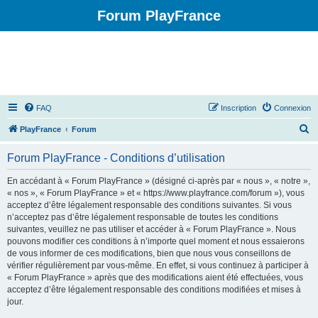
Forum PlayFrance
FAQ
Inscription
Connexion
R
PlayFrance
Forum
e
Forum PlayFrance - Conditions d’utilisation
c
h
En accédant à « Forum PlayFrance » (désigné ci-après par « nous », « notre »,
« nos », « Forum PlayFrance » et « https://www.playfrance.com/forum »), vous
e
acceptez d’être légalement responsable des conditions suivantes. Si vous
r
n’acceptez pas d’être légalement responsable de toutes les conditions
suivantes, veuillez ne pas utiliser et accéder à « Forum PlayFrance ». Nous
c
pouvons modifier ces conditions à n’importe quel moment et nous essaierons
h
de vous informer de ces modifications, bien que nous vous conseillons de
vérifier régulièrement par vous-même. En effet, si vous continuez à participer à
e
« Forum PlayFrance » après que des modifications aient été effectuées, vous
r
acceptez d’être légalement responsable des conditions modifiées et mises à
jour.