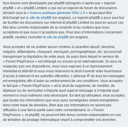
Nos forums sont développés par phpBB (désignés ci-après par « logiciel
phpBB » et « phpBB Limited ») qui est un logiciel de forum de discussions
déclaré sous la «
licence publique générale GNU 2.0
» et qui peut être
téléchargé sur
le site de phpBB
(en anglais). Le logiciel phpBB a pour seul but
de faciliter les discussions sur internet et phpBB Limited ne peut en aucun cas
être tenu comme responsable de la conduite et du contenu que nous
acceptons et que nous n’acceptons pas. Pour plus d’informations concernant
phpBB, veuillez consulter
le site de phpBB
(en anglais).
Vous acceptez de ne publier aucun contenu à caractère abusif, obscène,
vulgaire, diffamatoire, choquant, menaçant, pornographique, etc. qui pourrait
transgresser la législation de votre pays, du pays dans lequel le serveur de
« Forum PlayFrance » est hébergé ou encore la loi internationale. Si vous ne
respectez pas ces dispositions, vous vous exposez à un bannissement
immédiat et définitif et nous nous réservons le droit d’avertir votre fournisseur
d’accès à internet et les autorités officielles. L’adresse IP de tous les messages
est enregistrée afin d’aider au renforcement de ces conditions. Vous acceptez
le fait que « Forum PlayFrance » ait le droit de supprimer, de modifier, de
déplacer ou de verrouiller n’importe quel sujet et message à n’importe quel
moment si nous estimons cela nécessaire. En tant qu’utilisateur, vous acceptez
que toutes les informations que vous avez renseignées soient enregistrées
dans notre base de données. Bien que ces informations ne seront pas
diffusées à une tierce partie sans votre consentement, ni « Forum
PlayFrance », ni phpBB, ne pourront être tenus comme responsables en cas
de tentative de piratage informatique visant à compromettre vos données.