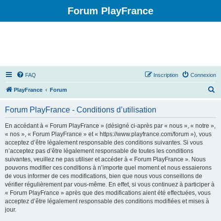
Forum PlayFrance
FAQ
Inscription
Connexion
R
PlayFrance
Forum
e
Forum PlayFrance - Conditions d’utilisation
c
h
En accédant à « Forum PlayFrance » (désigné ci-après par « nous », « notre »,
« nos », « Forum PlayFrance » et « https://www.playfrance.com/forum »), vous
e
acceptez d’être légalement responsable des conditions suivantes. Si vous
r
n’acceptez pas d’être légalement responsable de toutes les conditions
suivantes, veuillez ne pas utiliser et accéder à « Forum PlayFrance ». Nous
c
pouvons modifier ces conditions à n’importe quel moment et nous essaierons
h
de vous informer de ces modifications, bien que nous vous conseillons de
vérifier régulièrement par vous-même. En effet, si vous continuez à participer à
e
« Forum PlayFrance » après que des modifications aient été effectuées, vous
r
acceptez d’être légalement responsable des conditions modifiées et mises à
jour.