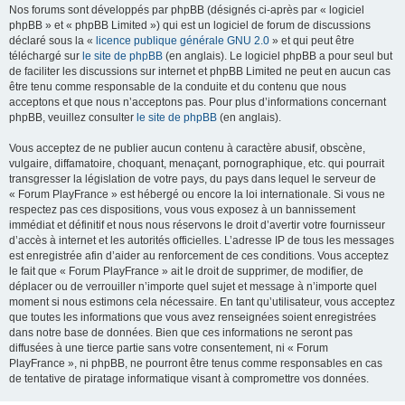
Nos forums sont développés par phpBB (désignés ci-après par « logiciel
phpBB » et « phpBB Limited ») qui est un logiciel de forum de discussions
déclaré sous la «
licence publique générale GNU 2.0
» et qui peut être
téléchargé sur
le site de phpBB
(en anglais). Le logiciel phpBB a pour seul but
de faciliter les discussions sur internet et phpBB Limited ne peut en aucun cas
être tenu comme responsable de la conduite et du contenu que nous
acceptons et que nous n’acceptons pas. Pour plus d’informations concernant
phpBB, veuillez consulter
le site de phpBB
(en anglais).
Vous acceptez de ne publier aucun contenu à caractère abusif, obscène,
vulgaire, diffamatoire, choquant, menaçant, pornographique, etc. qui pourrait
transgresser la législation de votre pays, du pays dans lequel le serveur de
« Forum PlayFrance » est hébergé ou encore la loi internationale. Si vous ne
respectez pas ces dispositions, vous vous exposez à un bannissement
immédiat et définitif et nous nous réservons le droit d’avertir votre fournisseur
d’accès à internet et les autorités officielles. L’adresse IP de tous les messages
est enregistrée afin d’aider au renforcement de ces conditions. Vous acceptez
le fait que « Forum PlayFrance » ait le droit de supprimer, de modifier, de
déplacer ou de verrouiller n’importe quel sujet et message à n’importe quel
moment si nous estimons cela nécessaire. En tant qu’utilisateur, vous acceptez
que toutes les informations que vous avez renseignées soient enregistrées
dans notre base de données. Bien que ces informations ne seront pas
diffusées à une tierce partie sans votre consentement, ni « Forum
PlayFrance », ni phpBB, ne pourront être tenus comme responsables en cas
de tentative de piratage informatique visant à compromettre vos données.