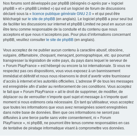
Nos forums sont développés par phpBB (désignés ci-après par « logiciel
phpBB » et « phpBB Limited ») qui est un logiciel de forum de discussions
déclaré sous la «
licence publique générale GNU 2.0
» et qui peut être
téléchargé sur
le site de phpBB
(en anglais). Le logiciel phpBB a pour seul but
de faciliter les discussions sur internet et phpBB Limited ne peut en aucun cas
être tenu comme responsable de la conduite et du contenu que nous
acceptons et que nous n’acceptons pas. Pour plus d’informations concernant
phpBB, veuillez consulter
le site de phpBB
(en anglais).
Vous acceptez de ne publier aucun contenu à caractère abusif, obscène,
vulgaire, diffamatoire, choquant, menaçant, pornographique, etc. qui pourrait
transgresser la législation de votre pays, du pays dans lequel le serveur de
« Forum PlayFrance » est hébergé ou encore la loi internationale. Si vous ne
respectez pas ces dispositions, vous vous exposez à un bannissement
immédiat et définitif et nous nous réservons le droit d’avertir votre fournisseur
d’accès à internet et les autorités officielles. L’adresse IP de tous les messages
est enregistrée afin d’aider au renforcement de ces conditions. Vous acceptez
le fait que « Forum PlayFrance » ait le droit de supprimer, de modifier, de
déplacer ou de verrouiller n’importe quel sujet et message à n’importe quel
moment si nous estimons cela nécessaire. En tant qu’utilisateur, vous acceptez
que toutes les informations que vous avez renseignées soient enregistrées
dans notre base de données. Bien que ces informations ne seront pas
diffusées à une tierce partie sans votre consentement, ni « Forum
PlayFrance », ni phpBB, ne pourront être tenus comme responsables en cas
de tentative de piratage informatique visant à compromettre vos données.