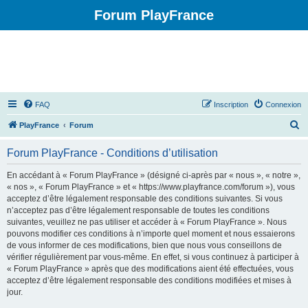
Forum PlayFrance
FAQ
Inscription
Connexion
R
PlayFrance
Forum
e
Forum PlayFrance - Conditions d’utilisation
c
h
En accédant à « Forum PlayFrance » (désigné ci-après par « nous », « notre »,
« nos », « Forum PlayFrance » et « https://www.playfrance.com/forum »), vous
e
acceptez d’être légalement responsable des conditions suivantes. Si vous
r
n’acceptez pas d’être légalement responsable de toutes les conditions
suivantes, veuillez ne pas utiliser et accéder à « Forum PlayFrance ». Nous
c
pouvons modifier ces conditions à n’importe quel moment et nous essaierons
h
de vous informer de ces modifications, bien que nous vous conseillons de
vérifier régulièrement par vous-même. En effet, si vous continuez à participer à
e
« Forum PlayFrance » après que des modifications aient été effectuées, vous
r
acceptez d’être légalement responsable des conditions modifiées et mises à
jour.