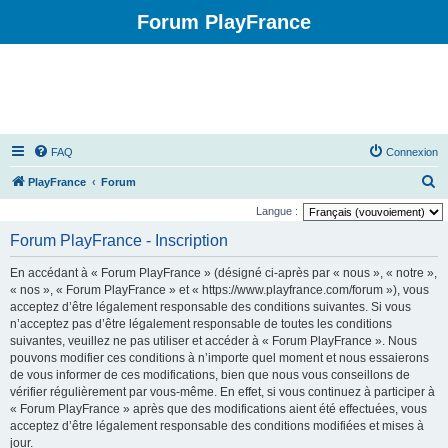
Forum PlayFrance
FAQ
Connexion
R
PlayFrance
Forum
e
Langue :
c
Forum PlayFrance - Inscription
h
En accédant à « Forum PlayFrance » (désigné ci-après par « nous », « notre »,
e
« nos », « Forum PlayFrance » et « https://www.playfrance.com/forum »), vous
r
acceptez d’être légalement responsable des conditions suivantes. Si vous
n’acceptez pas d’être légalement responsable de toutes les conditions
c
suivantes, veuillez ne pas utiliser et accéder à « Forum PlayFrance ». Nous
h
pouvons modifier ces conditions à n’importe quel moment et nous essaierons
e
de vous informer de ces modifications, bien que nous vous conseillons de
vérifier régulièrement par vous-même. En effet, si vous continuez à participer à
r
« Forum PlayFrance » après que des modifications aient été effectuées, vous
acceptez d’être légalement responsable des conditions modifiées et mises à
jour.