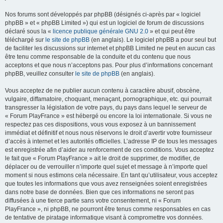
Nos forums sont développés par phpBB (désignés ci-après par « logiciel
phpBB » et « phpBB Limited ») qui est un logiciel de forum de discussions
déclaré sous la «
licence publique générale GNU 2.0
» et qui peut être
téléchargé sur
le site de phpBB
(en anglais). Le logiciel phpBB a pour seul but
de faciliter les discussions sur internet et phpBB Limited ne peut en aucun cas
être tenu comme responsable de la conduite et du contenu que nous
acceptons et que nous n’acceptons pas. Pour plus d’informations concernant
phpBB, veuillez consulter
le site de phpBB
(en anglais).
Vous acceptez de ne publier aucun contenu à caractère abusif, obscène,
vulgaire, diffamatoire, choquant, menaçant, pornographique, etc. qui pourrait
transgresser la législation de votre pays, du pays dans lequel le serveur de
« Forum PlayFrance » est hébergé ou encore la loi internationale. Si vous ne
respectez pas ces dispositions, vous vous exposez à un bannissement
immédiat et définitif et nous nous réservons le droit d’avertir votre fournisseur
d’accès à internet et les autorités officielles. L’adresse IP de tous les messages
est enregistrée afin d’aider au renforcement de ces conditions. Vous acceptez
le fait que « Forum PlayFrance » ait le droit de supprimer, de modifier, de
déplacer ou de verrouiller n’importe quel sujet et message à n’importe quel
moment si nous estimons cela nécessaire. En tant qu’utilisateur, vous acceptez
que toutes les informations que vous avez renseignées soient enregistrées
dans notre base de données. Bien que ces informations ne seront pas
diffusées à une tierce partie sans votre consentement, ni « Forum
PlayFrance », ni phpBB, ne pourront être tenus comme responsables en cas
de tentative de piratage informatique visant à compromettre vos données.