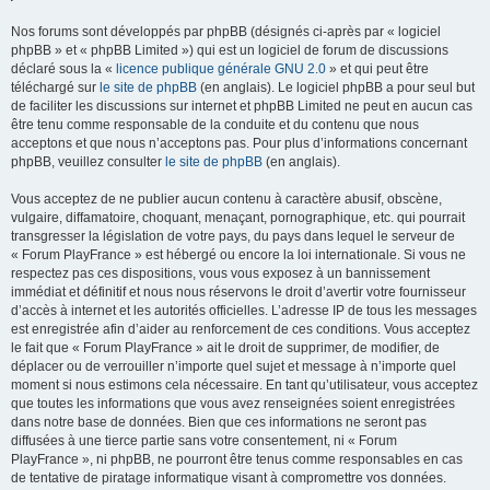
Nos forums sont développés par phpBB (désignés ci-après par « logiciel
phpBB » et « phpBB Limited ») qui est un logiciel de forum de discussions
déclaré sous la «
licence publique générale GNU 2.0
» et qui peut être
téléchargé sur
le site de phpBB
(en anglais). Le logiciel phpBB a pour seul but
de faciliter les discussions sur internet et phpBB Limited ne peut en aucun cas
être tenu comme responsable de la conduite et du contenu que nous
acceptons et que nous n’acceptons pas. Pour plus d’informations concernant
phpBB, veuillez consulter
le site de phpBB
(en anglais).
Vous acceptez de ne publier aucun contenu à caractère abusif, obscène,
vulgaire, diffamatoire, choquant, menaçant, pornographique, etc. qui pourrait
transgresser la législation de votre pays, du pays dans lequel le serveur de
« Forum PlayFrance » est hébergé ou encore la loi internationale. Si vous ne
respectez pas ces dispositions, vous vous exposez à un bannissement
immédiat et définitif et nous nous réservons le droit d’avertir votre fournisseur
d’accès à internet et les autorités officielles. L’adresse IP de tous les messages
est enregistrée afin d’aider au renforcement de ces conditions. Vous acceptez
le fait que « Forum PlayFrance » ait le droit de supprimer, de modifier, de
déplacer ou de verrouiller n’importe quel sujet et message à n’importe quel
moment si nous estimons cela nécessaire. En tant qu’utilisateur, vous acceptez
que toutes les informations que vous avez renseignées soient enregistrées
dans notre base de données. Bien que ces informations ne seront pas
diffusées à une tierce partie sans votre consentement, ni « Forum
PlayFrance », ni phpBB, ne pourront être tenus comme responsables en cas
de tentative de piratage informatique visant à compromettre vos données.