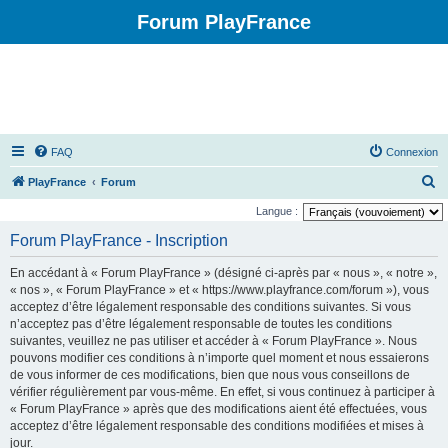
Forum PlayFrance
FAQ
Connexion
R
PlayFrance
Forum
e
Langue :
c
Forum PlayFrance - Inscription
h
En accédant à « Forum PlayFrance » (désigné ci-après par « nous », « notre »,
e
« nos », « Forum PlayFrance » et « https://www.playfrance.com/forum »), vous
r
acceptez d’être légalement responsable des conditions suivantes. Si vous
n’acceptez pas d’être légalement responsable de toutes les conditions
c
suivantes, veuillez ne pas utiliser et accéder à « Forum PlayFrance ». Nous
h
pouvons modifier ces conditions à n’importe quel moment et nous essaierons
e
de vous informer de ces modifications, bien que nous vous conseillons de
vérifier régulièrement par vous-même. En effet, si vous continuez à participer à
r
« Forum PlayFrance » après que des modifications aient été effectuées, vous
acceptez d’être légalement responsable des conditions modifiées et mises à
jour.