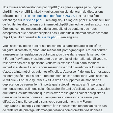
Nos forums sont développés par phpBB (désignés ci-après par « logiciel
phpBB » et « phpBB Limited ») qui est un logiciel de forum de discussions
déclaré sous la «
licence publique générale GNU 2.0
» et qui peut être
téléchargé sur
le site de phpBB
(en anglais). Le logiciel phpBB a pour seul but
de faciliter les discussions sur internet et phpBB Limited ne peut en aucun cas
être tenu comme responsable de la conduite et du contenu que nous
acceptons et que nous n’acceptons pas. Pour plus d’informations concernant
phpBB, veuillez consulter
le site de phpBB
(en anglais).
Vous acceptez de ne publier aucun contenu à caractère abusif, obscène,
vulgaire, diffamatoire, choquant, menaçant, pornographique, etc. qui pourrait
transgresser la législation de votre pays, du pays dans lequel le serveur de
« Forum PlayFrance » est hébergé ou encore la loi internationale. Si vous ne
respectez pas ces dispositions, vous vous exposez à un bannissement
immédiat et définitif et nous nous réservons le droit d’avertir votre fournisseur
d’accès à internet et les autorités officielles. L’adresse IP de tous les messages
est enregistrée afin d’aider au renforcement de ces conditions. Vous acceptez
le fait que « Forum PlayFrance » ait le droit de supprimer, de modifier, de
déplacer ou de verrouiller n’importe quel sujet et message à n’importe quel
moment si nous estimons cela nécessaire. En tant qu’utilisateur, vous acceptez
que toutes les informations que vous avez renseignées soient enregistrées
dans notre base de données. Bien que ces informations ne seront pas
diffusées à une tierce partie sans votre consentement, ni « Forum
PlayFrance », ni phpBB, ne pourront être tenus comme responsables en cas
de tentative de piratage informatique visant à compromettre vos données.