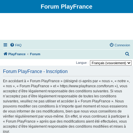
Forum PlayFrance
FAQ
Connexion
R
PlayFrance
Forum
e
Langue :
c
Forum PlayFrance - Inscription
h
En accédant à « Forum PlayFrance » (désigné ci-après par « nous », « notre »,
e
« nos », « Forum PlayFrance » et « https://www.playfrance.com/forum »), vous
r
acceptez d’être légalement responsable des conditions suivantes. Si vous
n’acceptez pas d’être légalement responsable de toutes les conditions
c
suivantes, veuillez ne pas utiliser et accéder à « Forum PlayFrance ». Nous
h
pouvons modifier ces conditions à n’importe quel moment et nous essaierons
e
de vous informer de ces modifications, bien que nous vous conseillons de
vérifier régulièrement par vous-même. En effet, si vous continuez à participer à
r
« Forum PlayFrance » après que des modifications aient été effectuées, vous
acceptez d’être légalement responsable des conditions modifiées et mises à
jour.