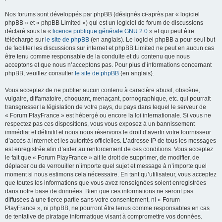
Nos forums sont développés par phpBB (désignés ci-après par « logiciel
phpBB » et « phpBB Limited ») qui est un logiciel de forum de discussions
déclaré sous la «
licence publique générale GNU 2.0
» et qui peut être
téléchargé sur
le site de phpBB
(en anglais). Le logiciel phpBB a pour seul but
de faciliter les discussions sur internet et phpBB Limited ne peut en aucun cas
être tenu comme responsable de la conduite et du contenu que nous
acceptons et que nous n’acceptons pas. Pour plus d’informations concernant
phpBB, veuillez consulter
le site de phpBB
(en anglais).
Vous acceptez de ne publier aucun contenu à caractère abusif, obscène,
vulgaire, diffamatoire, choquant, menaçant, pornographique, etc. qui pourrait
transgresser la législation de votre pays, du pays dans lequel le serveur de
« Forum PlayFrance » est hébergé ou encore la loi internationale. Si vous ne
respectez pas ces dispositions, vous vous exposez à un bannissement
immédiat et définitif et nous nous réservons le droit d’avertir votre fournisseur
d’accès à internet et les autorités officielles. L’adresse IP de tous les messages
est enregistrée afin d’aider au renforcement de ces conditions. Vous acceptez
le fait que « Forum PlayFrance » ait le droit de supprimer, de modifier, de
déplacer ou de verrouiller n’importe quel sujet et message à n’importe quel
moment si nous estimons cela nécessaire. En tant qu’utilisateur, vous acceptez
que toutes les informations que vous avez renseignées soient enregistrées
dans notre base de données. Bien que ces informations ne seront pas
diffusées à une tierce partie sans votre consentement, ni « Forum
PlayFrance », ni phpBB, ne pourront être tenus comme responsables en cas
de tentative de piratage informatique visant à compromettre vos données.