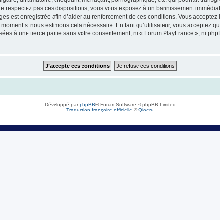
e respectez pas ces dispositions, vous vous exposez à un bannissement immédiat et d
sages est enregistrée afin d’aider au renforcement de ces conditions. Vous acceptez l
l moment si nous estimons cela nécessaire. En tant qu’utilisateur, vous acceptez q
sées à une tierce partie sans votre consentement, ni « Forum PlayFrance », ni ph
Développé par
phpBB
® Forum Software © phpBB Limited
Traduction française officielle
©
Qiaeru