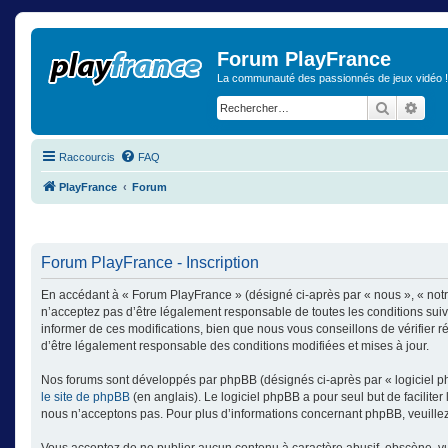
Forum PlayFrance
La communauté des passionnés de jeux vidéo !
Recherch
Rech
Raccourcis
FAQ
PlayFrance
Forum
Forum PlayFrance - Inscription
En accédant à « Forum PlayFrance » (désigné ci-après par « nous », « notr
n’acceptez pas d’être légalement responsable de toutes les conditions sui
informer de ces modifications, bien que nous vous conseillons de vérifier 
d’être légalement responsable des conditions modifiées et mises à jour.
Nos forums sont développés par phpBB (désignés ci-après par « logiciel ph
le site de phpBB
(en anglais). Le logiciel phpBB a pour seul but de facilit
nous n’acceptons pas. Pour plus d’informations concernant phpBB, veuille
Vous acceptez de ne publier aucun contenu à caractère abusif, obscène, vulg