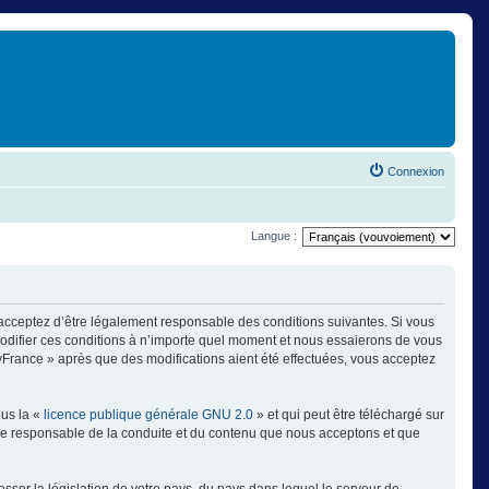
Connexion
Langue :
 acceptez d’être légalement responsable des conditions suivantes. Si vous
modifier ces conditions à n’importe quel moment et nous essaierons de vous
ayFrance » après que des modifications aient été effectuées, vous acceptez
ous la «
licence publique générale GNU 2.0
» et qui peut être téléchargé sur
omme responsable de la conduite et du contenu que nous acceptons et que
sser la législation de votre pays, du pays dans lequel le serveur de