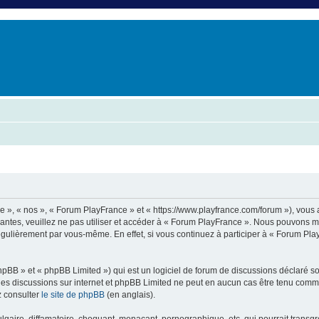
er
erche avancée
e », « nos », « Forum PlayFrance » et « https://www.playfrance.com/forum »), vous
vantes, veuillez ne pas utiliser et accéder à « Forum PlayFrance ». Nous pouvons 
régulièrement par vous-même. En effet, si vous continuez à participer à « Forum Pl
pBB » et « phpBB Limited ») qui est un logiciel de forum de discussions déclaré s
er les discussions sur internet et phpBB Limited ne peut en aucun cas être tenu c
z consulter
le site de phpBB
(en anglais).
aire, diffamatoire, choquant, menaçant, pornographique, etc. qui pourrait transgre