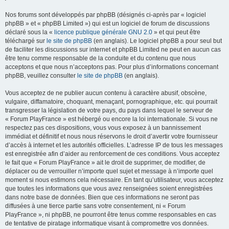
Nos forums sont développés par phpBB (désignés ci-après par « logiciel
phpBB » et « phpBB Limited ») qui est un logiciel de forum de discussions
déclaré sous la «
licence publique générale GNU 2.0
» et qui peut être
téléchargé sur
le site de phpBB
(en anglais). Le logiciel phpBB a pour seul but
de faciliter les discussions sur internet et phpBB Limited ne peut en aucun cas
être tenu comme responsable de la conduite et du contenu que nous
acceptons et que nous n’acceptons pas. Pour plus d’informations concernant
phpBB, veuillez consulter
le site de phpBB
(en anglais).
Vous acceptez de ne publier aucun contenu à caractère abusif, obscène,
vulgaire, diffamatoire, choquant, menaçant, pornographique, etc. qui pourrait
transgresser la législation de votre pays, du pays dans lequel le serveur de
« Forum PlayFrance » est hébergé ou encore la loi internationale. Si vous ne
respectez pas ces dispositions, vous vous exposez à un bannissement
immédiat et définitif et nous nous réservons le droit d’avertir votre fournisseur
d’accès à internet et les autorités officielles. L’adresse IP de tous les messages
est enregistrée afin d’aider au renforcement de ces conditions. Vous acceptez
le fait que « Forum PlayFrance » ait le droit de supprimer, de modifier, de
déplacer ou de verrouiller n’importe quel sujet et message à n’importe quel
moment si nous estimons cela nécessaire. En tant qu’utilisateur, vous acceptez
que toutes les informations que vous avez renseignées soient enregistrées
dans notre base de données. Bien que ces informations ne seront pas
diffusées à une tierce partie sans votre consentement, ni « Forum
PlayFrance », ni phpBB, ne pourront être tenus comme responsables en cas
de tentative de piratage informatique visant à compromettre vos données.