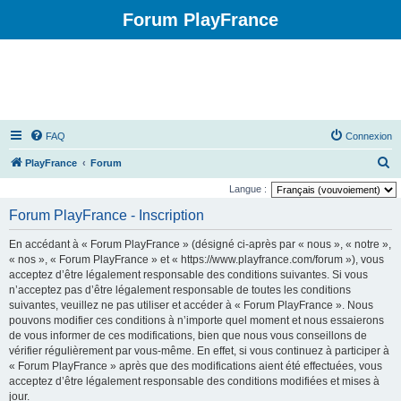
Forum PlayFrance
FAQ
Connexion
R
PlayFrance
Forum
e
Langue :
c
Forum PlayFrance - Inscription
h
En accédant à « Forum PlayFrance » (désigné ci-après par « nous », « notre »,
e
« nos », « Forum PlayFrance » et « https://www.playfrance.com/forum »), vous
r
acceptez d’être légalement responsable des conditions suivantes. Si vous
n’acceptez pas d’être légalement responsable de toutes les conditions
c
suivantes, veuillez ne pas utiliser et accéder à « Forum PlayFrance ». Nous
h
pouvons modifier ces conditions à n’importe quel moment et nous essaierons
e
de vous informer de ces modifications, bien que nous vous conseillons de
vérifier régulièrement par vous-même. En effet, si vous continuez à participer à
r
« Forum PlayFrance » après que des modifications aient été effectuées, vous
acceptez d’être légalement responsable des conditions modifiées et mises à
jour.