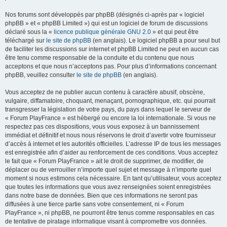
Nos forums sont développés par phpBB (désignés ci-après par « logiciel
phpBB » et « phpBB Limited ») qui est un logiciel de forum de discussions
déclaré sous la «
licence publique générale GNU 2.0
» et qui peut être
téléchargé sur
le site de phpBB
(en anglais). Le logiciel phpBB a pour seul but
de faciliter les discussions sur internet et phpBB Limited ne peut en aucun cas
être tenu comme responsable de la conduite et du contenu que nous
acceptons et que nous n’acceptons pas. Pour plus d’informations concernant
phpBB, veuillez consulter
le site de phpBB
(en anglais).
Vous acceptez de ne publier aucun contenu à caractère abusif, obscène,
vulgaire, diffamatoire, choquant, menaçant, pornographique, etc. qui pourrait
transgresser la législation de votre pays, du pays dans lequel le serveur de
« Forum PlayFrance » est hébergé ou encore la loi internationale. Si vous ne
respectez pas ces dispositions, vous vous exposez à un bannissement
immédiat et définitif et nous nous réservons le droit d’avertir votre fournisseur
d’accès à internet et les autorités officielles. L’adresse IP de tous les messages
est enregistrée afin d’aider au renforcement de ces conditions. Vous acceptez
le fait que « Forum PlayFrance » ait le droit de supprimer, de modifier, de
déplacer ou de verrouiller n’importe quel sujet et message à n’importe quel
moment si nous estimons cela nécessaire. En tant qu’utilisateur, vous acceptez
que toutes les informations que vous avez renseignées soient enregistrées
dans notre base de données. Bien que ces informations ne seront pas
diffusées à une tierce partie sans votre consentement, ni « Forum
PlayFrance », ni phpBB, ne pourront être tenus comme responsables en cas
de tentative de piratage informatique visant à compromettre vos données.