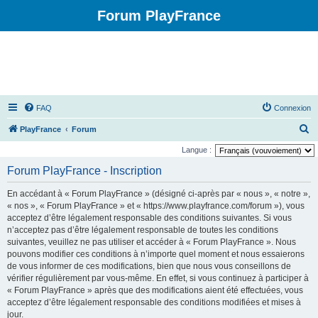
Forum PlayFrance
FAQ
Connexion
R
PlayFrance
Forum
e
Langue :
c
Forum PlayFrance - Inscription
h
En accédant à « Forum PlayFrance » (désigné ci-après par « nous », « notre »,
e
« nos », « Forum PlayFrance » et « https://www.playfrance.com/forum »), vous
r
acceptez d’être légalement responsable des conditions suivantes. Si vous
n’acceptez pas d’être légalement responsable de toutes les conditions
c
suivantes, veuillez ne pas utiliser et accéder à « Forum PlayFrance ». Nous
h
pouvons modifier ces conditions à n’importe quel moment et nous essaierons
e
de vous informer de ces modifications, bien que nous vous conseillons de
vérifier régulièrement par vous-même. En effet, si vous continuez à participer à
r
« Forum PlayFrance » après que des modifications aient été effectuées, vous
acceptez d’être légalement responsable des conditions modifiées et mises à
jour.