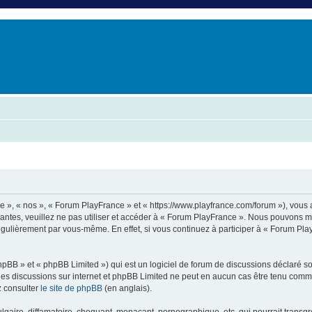
er
erche avancée
e », « nos », « Forum PlayFrance » et « https://www.playfrance.com/forum »), vous
vantes, veuillez ne pas utiliser et accéder à « Forum PlayFrance ». Nous pouvons 
régulièrement par vous-même. En effet, si vous continuez à participer à « Forum Pl
pBB » et « phpBB Limited ») qui est un logiciel de forum de discussions déclaré s
er les discussions sur internet et phpBB Limited ne peut en aucun cas être tenu c
z consulter
le site de phpBB
(en anglais).
aire, diffamatoire, choquant, menaçant, pornographique, etc. qui pourrait transgre