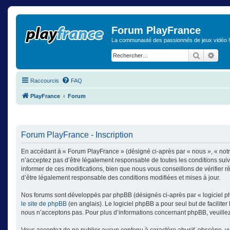
Forum PlayFrance
La communauté des passionnés de jeux vidéo !
Recherch
Rech
Raccourcis
FAQ
PlayFrance
Forum
Forum PlayFrance - Inscription
En accédant à « Forum PlayFrance » (désigné ci-après par « nous », « notr
n’acceptez pas d’être légalement responsable de toutes les conditions sui
informer de ces modifications, bien que nous vous conseillons de vérifier 
d’être légalement responsable des conditions modifiées et mises à jour.
Nos forums sont développés par phpBB (désignés ci-après par « logiciel ph
le site de phpBB
(en anglais). Le logiciel phpBB a pour seul but de facilit
nous n’acceptons pas. Pour plus d’informations concernant phpBB, veuille
Vous acceptez de ne publier aucun contenu à caractère abusif, obscène, vulg