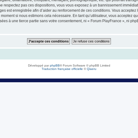
e respectez pas ces dispositions, vous vous exposez à un bannissement immédiat et d
sages est enregistrée afin d’aider au renforcement de ces conditions. Vous acceptez l
l moment si nous estimons cela nécessaire. En tant qu’utilisateur, vous acceptez q
sées à une tierce partie sans votre consentement, ni « Forum PlayFrance », ni ph
Développé par
phpBB
® Forum Software © phpBB Limited
Traduction française officielle
©
Qiaeru