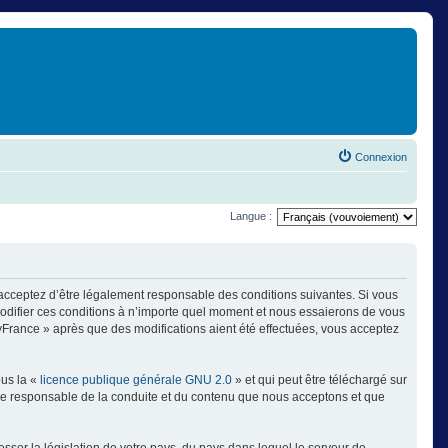
Connexion
Langue :
 acceptez d’être légalement responsable des conditions suivantes. Si vous
modifier ces conditions à n’importe quel moment et nous essaierons de vous
ayFrance » après que des modifications aient été effectuées, vous acceptez
ous la «
licence publique générale GNU 2.0
» et qui peut être téléchargé sur
omme responsable de la conduite et du contenu que nous acceptons et que
sser la législation de votre pays, du pays dans lequel le serveur de