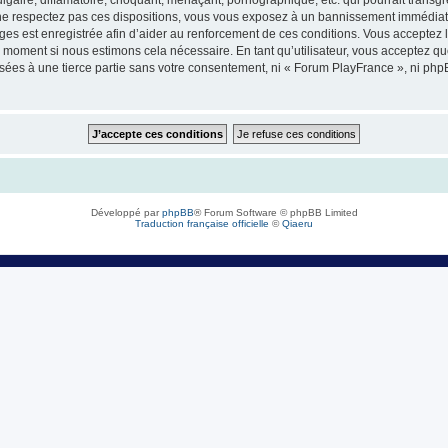
e respectez pas ces dispositions, vous vous exposez à un bannissement immédiat et d
sages est enregistrée afin d’aider au renforcement de ces conditions. Vous acceptez l
l moment si nous estimons cela nécessaire. En tant qu’utilisateur, vous acceptez q
sées à une tierce partie sans votre consentement, ni « Forum PlayFrance », ni ph
Développé par
phpBB
® Forum Software © phpBB Limited
Traduction française officielle
©
Qiaeru