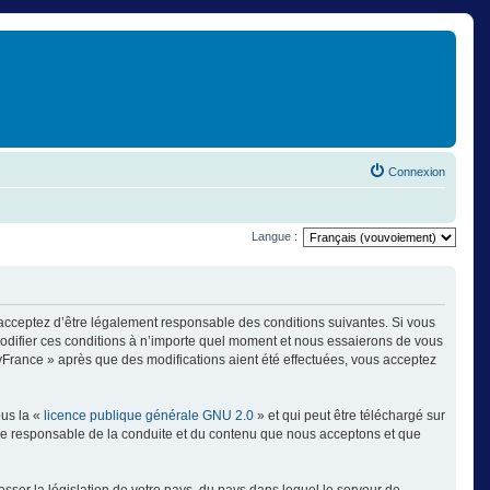
Connexion
Langue :
 acceptez d’être légalement responsable des conditions suivantes. Si vous
modifier ces conditions à n’importe quel moment et nous essaierons de vous
ayFrance » après que des modifications aient été effectuées, vous acceptez
ous la «
licence publique générale GNU 2.0
» et qui peut être téléchargé sur
omme responsable de la conduite et du contenu que nous acceptons et que
sser la législation de votre pays, du pays dans lequel le serveur de