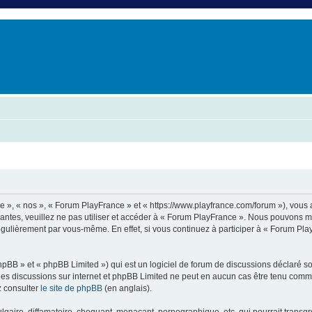
er
erche avancée
e », « nos », « Forum PlayFrance » et « https://www.playfrance.com/forum »), vous
vantes, veuillez ne pas utiliser et accéder à « Forum PlayFrance ». Nous pouvons 
régulièrement par vous-même. En effet, si vous continuez à participer à « Forum Pl
pBB » et « phpBB Limited ») qui est un logiciel de forum de discussions déclaré s
er les discussions sur internet et phpBB Limited ne peut en aucun cas être tenu c
z consulter
le site de phpBB
(en anglais).
aire, diffamatoire, choquant, menaçant, pornographique, etc. qui pourrait transgre