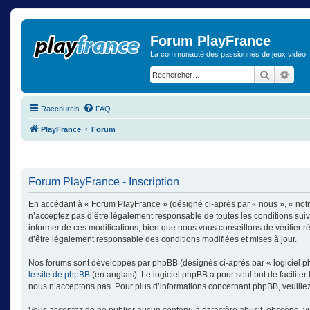
Forum PlayFrance
La communauté des passionnés de jeux vidéo !
Recherch
Rech
Raccourcis
FAQ
PlayFrance
Forum
Forum PlayFrance - Inscription
En accédant à « Forum PlayFrance » (désigné ci-après par « nous », « notr
n’acceptez pas d’être légalement responsable de toutes les conditions sui
informer de ces modifications, bien que nous vous conseillons de vérifier 
d’être légalement responsable des conditions modifiées et mises à jour.
Nos forums sont développés par phpBB (désignés ci-après par « logiciel ph
le site de phpBB
(en anglais). Le logiciel phpBB a pour seul but de facilit
nous n’acceptons pas. Pour plus d’informations concernant phpBB, veuille
Vous acceptez de ne publier aucun contenu à caractère abusif, obscène, vulg