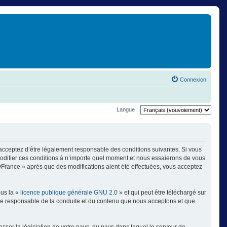
Connexion
Langue :
 acceptez d’être légalement responsable des conditions suivantes. Si vous
modifier ces conditions à n’importe quel moment et nous essaierons de vous
ayFrance » après que des modifications aient été effectuées, vous acceptez
ous la «
licence publique générale GNU 2.0
» et qui peut être téléchargé sur
omme responsable de la conduite et du contenu que nous acceptons et que
sser la législation de votre pays, du pays dans lequel le serveur de