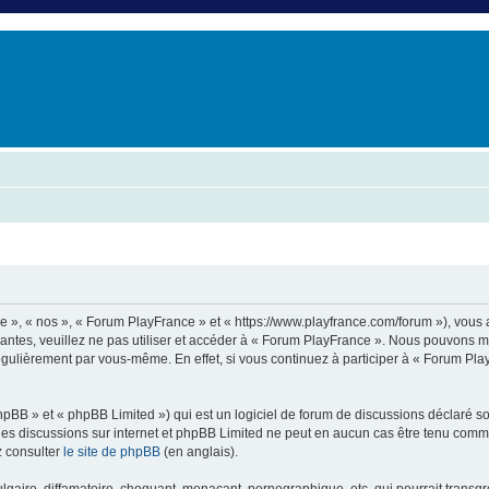
er
erche avancée
e », « nos », « Forum PlayFrance » et « https://www.playfrance.com/forum »), vous
vantes, veuillez ne pas utiliser et accéder à « Forum PlayFrance ». Nous pouvons 
régulièrement par vous-même. En effet, si vous continuez à participer à « Forum Pl
pBB » et « phpBB Limited ») qui est un logiciel de forum de discussions déclaré s
er les discussions sur internet et phpBB Limited ne peut en aucun cas être tenu c
z consulter
le site de phpBB
(en anglais).
aire, diffamatoire, choquant, menaçant, pornographique, etc. qui pourrait transgre