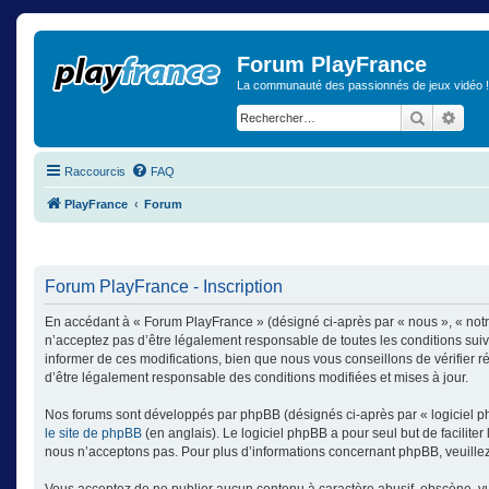
Forum PlayFrance
La communauté des passionnés de jeux vidéo !
Recherch
Rech
Raccourcis
FAQ
PlayFrance
Forum
Forum PlayFrance - Inscription
En accédant à « Forum PlayFrance » (désigné ci-après par « nous », « notr
n’acceptez pas d’être légalement responsable de toutes les conditions sui
informer de ces modifications, bien que nous vous conseillons de vérifier 
d’être légalement responsable des conditions modifiées et mises à jour.
Nos forums sont développés par phpBB (désignés ci-après par « logiciel ph
le site de phpBB
(en anglais). Le logiciel phpBB a pour seul but de facilit
nous n’acceptons pas. Pour plus d’informations concernant phpBB, veuille
Vous acceptez de ne publier aucun contenu à caractère abusif, obscène, vulg