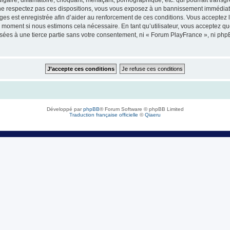
e respectez pas ces dispositions, vous vous exposez à un bannissement immédiat et d
sages est enregistrée afin d’aider au renforcement de ces conditions. Vous acceptez l
l moment si nous estimons cela nécessaire. En tant qu’utilisateur, vous acceptez q
sées à une tierce partie sans votre consentement, ni « Forum PlayFrance », ni ph
Développé par
phpBB
® Forum Software © phpBB Limited
Traduction française officielle
©
Qiaeru