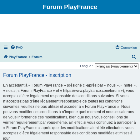
Forum PlayFrance
FAQ
Connexion
R
PlayFrance
Forum
e
Langue :
c
Forum PlayFrance - Inscription
h
En accédant à « Forum PlayFrance » (désigné ci-après par « nous », « notre »,
e
« nos », « Forum PlayFrance » et « https://www.playfrance.com/forum »), vous
r
acceptez d’être légalement responsable des conditions suivantes. Si vous
n’acceptez pas d’être légalement responsable de toutes les conditions
c
suivantes, veuillez ne pas utiliser et accéder à « Forum PlayFrance ». Nous
h
pouvons modifier ces conditions à n’importe quel moment et nous essaierons
e
de vous informer de ces modifications, bien que nous vous conseillons de
vérifier régulièrement par vous-même. En effet, si vous continuez à participer à
r
« Forum PlayFrance » après que des modifications aient été effectuées, vous
acceptez d’être légalement responsable des conditions modifiées et mises à
jour.