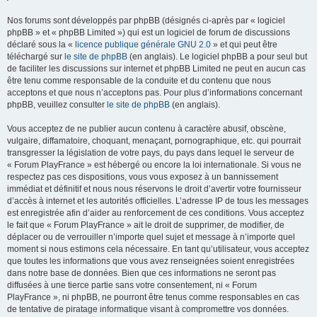
Nos forums sont développés par phpBB (désignés ci-après par « logiciel
phpBB » et « phpBB Limited ») qui est un logiciel de forum de discussions
déclaré sous la «
licence publique générale GNU 2.0
» et qui peut être
téléchargé sur
le site de phpBB
(en anglais). Le logiciel phpBB a pour seul but
de faciliter les discussions sur internet et phpBB Limited ne peut en aucun cas
être tenu comme responsable de la conduite et du contenu que nous
acceptons et que nous n’acceptons pas. Pour plus d’informations concernant
phpBB, veuillez consulter
le site de phpBB
(en anglais).
Vous acceptez de ne publier aucun contenu à caractère abusif, obscène,
vulgaire, diffamatoire, choquant, menaçant, pornographique, etc. qui pourrait
transgresser la législation de votre pays, du pays dans lequel le serveur de
« Forum PlayFrance » est hébergé ou encore la loi internationale. Si vous ne
respectez pas ces dispositions, vous vous exposez à un bannissement
immédiat et définitif et nous nous réservons le droit d’avertir votre fournisseur
d’accès à internet et les autorités officielles. L’adresse IP de tous les messages
est enregistrée afin d’aider au renforcement de ces conditions. Vous acceptez
le fait que « Forum PlayFrance » ait le droit de supprimer, de modifier, de
déplacer ou de verrouiller n’importe quel sujet et message à n’importe quel
moment si nous estimons cela nécessaire. En tant qu’utilisateur, vous acceptez
que toutes les informations que vous avez renseignées soient enregistrées
dans notre base de données. Bien que ces informations ne seront pas
diffusées à une tierce partie sans votre consentement, ni « Forum
PlayFrance », ni phpBB, ne pourront être tenus comme responsables en cas
de tentative de piratage informatique visant à compromettre vos données.