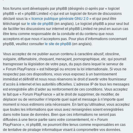
Nos forums sont développés par phpBB (désignés ci-après par « logiciel
phpBB » et « phpBB Limited ») qui est un logiciel de forum de discussions
déclaré sous la «
licence publique générale GNU 2.0
» et qui peut être
téléchargé sur
le site de phpBB
(en anglais). Le logiciel phpBB a pour seul but
de faciliter les discussions sur internet et phpBB Limited ne peut en aucun cas
être tenu comme responsable de la conduite et du contenu que nous
acceptons et que nous n’acceptons pas. Pour plus d’informations concernant
phpBB, veuillez consulter
le site de phpBB
(en anglais).
Vous acceptez de ne publier aucun contenu à caractère abusif, obscène,
vulgaire, diffamatoire, choquant, menaçant, pornographique, etc. qui pourrait
transgresser la législation de votre pays, du pays dans lequel le serveur de
« Forum PlayFrance » est hébergé ou encore la loi internationale. Si vous ne
respectez pas ces dispositions, vous vous exposez à un bannissement
immédiat et définitif et nous nous réservons le droit d’avertir votre fournisseur
d’accès à internet et les autorités officielles. L’adresse IP de tous les messages
est enregistrée afin d’aider au renforcement de ces conditions. Vous acceptez
le fait que « Forum PlayFrance » ait le droit de supprimer, de modifier, de
déplacer ou de verrouiller n’importe quel sujet et message à n’importe quel
moment si nous estimons cela nécessaire. En tant qu’utilisateur, vous acceptez
que toutes les informations que vous avez renseignées soient enregistrées
dans notre base de données. Bien que ces informations ne seront pas
diffusées à une tierce partie sans votre consentement, ni « Forum
PlayFrance », ni phpBB, ne pourront être tenus comme responsables en cas
de tentative de piratage informatique visant à compromettre vos données.