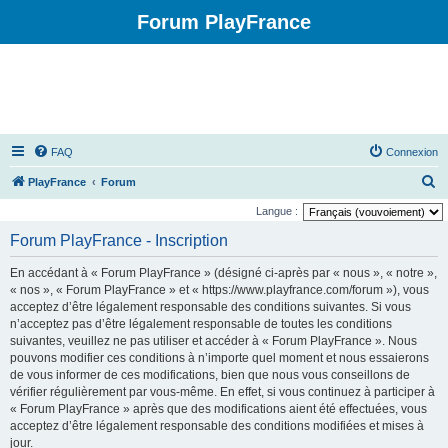
Forum PlayFrance
FAQ
Connexion
R
PlayFrance
Forum
e
Langue :
c
Forum PlayFrance - Inscription
h
En accédant à « Forum PlayFrance » (désigné ci-après par « nous », « notre »,
e
« nos », « Forum PlayFrance » et « https://www.playfrance.com/forum »), vous
r
acceptez d’être légalement responsable des conditions suivantes. Si vous
n’acceptez pas d’être légalement responsable de toutes les conditions
c
suivantes, veuillez ne pas utiliser et accéder à « Forum PlayFrance ». Nous
h
pouvons modifier ces conditions à n’importe quel moment et nous essaierons
e
de vous informer de ces modifications, bien que nous vous conseillons de
vérifier régulièrement par vous-même. En effet, si vous continuez à participer à
r
« Forum PlayFrance » après que des modifications aient été effectuées, vous
acceptez d’être légalement responsable des conditions modifiées et mises à
jour.