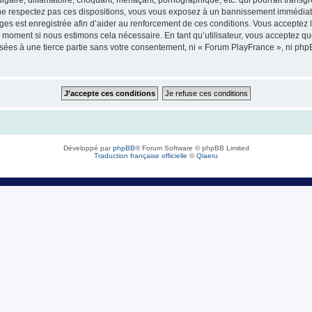
e respectez pas ces dispositions, vous vous exposez à un bannissement immédiat et d
sages est enregistrée afin d’aider au renforcement de ces conditions. Vous acceptez l
l moment si nous estimons cela nécessaire. En tant qu’utilisateur, vous acceptez q
sées à une tierce partie sans votre consentement, ni « Forum PlayFrance », ni ph
Développé par
phpBB
® Forum Software © phpBB Limited
Traduction française officielle
©
Qiaeru