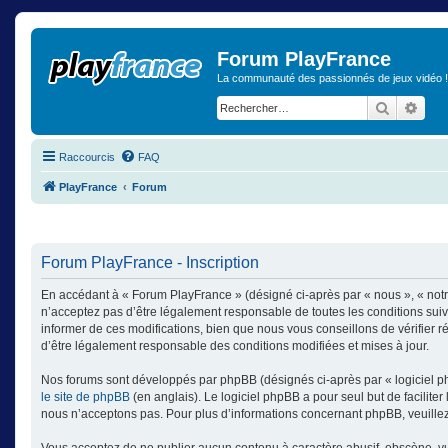
Forum PlayFrance
La communauté des passionnés de jeux vidéo !
Recherch
Rech
Raccourcis
FAQ
PlayFrance
Forum
Forum PlayFrance - Inscription
En accédant à « Forum PlayFrance » (désigné ci-après par « nous », « notr
n’acceptez pas d’être légalement responsable de toutes les conditions sui
informer de ces modifications, bien que nous vous conseillons de vérifier 
d’être légalement responsable des conditions modifiées et mises à jour.
Nos forums sont développés par phpBB (désignés ci-après par « logiciel ph
le site de phpBB
(en anglais). Le logiciel phpBB a pour seul but de facilit
nous n’acceptons pas. Pour plus d’informations concernant phpBB, veuille
Vous acceptez de ne publier aucun contenu à caractère abusif, obscène, vulg