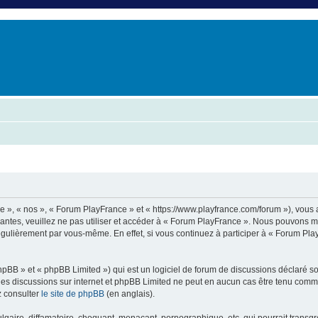
er
erche avancée
e », « nos », « Forum PlayFrance » et « https://www.playfrance.com/forum »), vous
vantes, veuillez ne pas utiliser et accéder à « Forum PlayFrance ». Nous pouvons 
régulièrement par vous-même. En effet, si vous continuez à participer à « Forum Pl
pBB » et « phpBB Limited ») qui est un logiciel de forum de discussions déclaré s
er les discussions sur internet et phpBB Limited ne peut en aucun cas être tenu c
z consulter
le site de phpBB
(en anglais).
aire, diffamatoire, choquant, menaçant, pornographique, etc. qui pourrait transgre