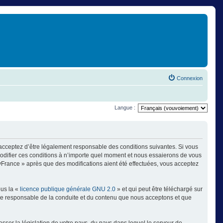
Connexion
Langue :
 acceptez d’être légalement responsable des conditions suivantes. Si vous
modifier ces conditions à n’importe quel moment et nous essaierons de vous
ayFrance » après que des modifications aient été effectuées, vous acceptez
ous la «
licence publique générale GNU 2.0
» et qui peut être téléchargé sur
omme responsable de la conduite et du contenu que nous acceptons et que
sser la législation de votre pays, du pays dans lequel le serveur de