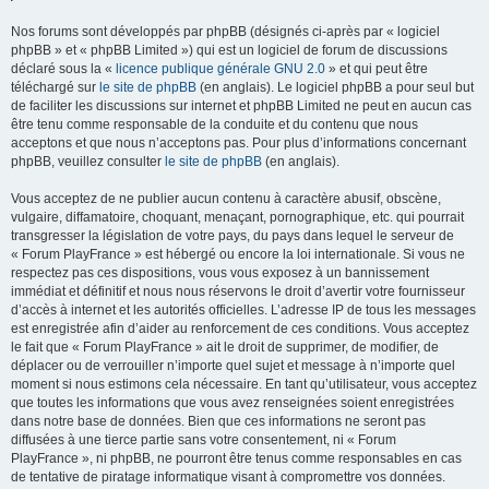
Nos forums sont développés par phpBB (désignés ci-après par « logiciel
phpBB » et « phpBB Limited ») qui est un logiciel de forum de discussions
déclaré sous la «
licence publique générale GNU 2.0
» et qui peut être
téléchargé sur
le site de phpBB
(en anglais). Le logiciel phpBB a pour seul but
de faciliter les discussions sur internet et phpBB Limited ne peut en aucun cas
être tenu comme responsable de la conduite et du contenu que nous
acceptons et que nous n’acceptons pas. Pour plus d’informations concernant
phpBB, veuillez consulter
le site de phpBB
(en anglais).
Vous acceptez de ne publier aucun contenu à caractère abusif, obscène,
vulgaire, diffamatoire, choquant, menaçant, pornographique, etc. qui pourrait
transgresser la législation de votre pays, du pays dans lequel le serveur de
« Forum PlayFrance » est hébergé ou encore la loi internationale. Si vous ne
respectez pas ces dispositions, vous vous exposez à un bannissement
immédiat et définitif et nous nous réservons le droit d’avertir votre fournisseur
d’accès à internet et les autorités officielles. L’adresse IP de tous les messages
est enregistrée afin d’aider au renforcement de ces conditions. Vous acceptez
le fait que « Forum PlayFrance » ait le droit de supprimer, de modifier, de
déplacer ou de verrouiller n’importe quel sujet et message à n’importe quel
moment si nous estimons cela nécessaire. En tant qu’utilisateur, vous acceptez
que toutes les informations que vous avez renseignées soient enregistrées
dans notre base de données. Bien que ces informations ne seront pas
diffusées à une tierce partie sans votre consentement, ni « Forum
PlayFrance », ni phpBB, ne pourront être tenus comme responsables en cas
de tentative de piratage informatique visant à compromettre vos données.