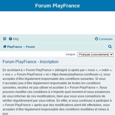
Forum PlayFrance
FAQ
Connexion
R
PlayFrance
Forum
e
Langue :
c
Forum PlayFrance - Inscription
h
En accédant à « Forum PlayFrance » (désigné ci-après par « nous », « notre »,
e
« nos », « Forum PlayFrance » et « https://www.playfrance.com/forum »), vous
r
acceptez d’être légalement responsable des conditions suivantes. Si vous
n’acceptez pas d’être légalement responsable de toutes les conditions
c
suivantes, veuillez ne pas utiliser et accéder à « Forum PlayFrance ». Nous
h
pouvons modifier ces conditions à n’importe quel moment et nous essaierons
e
de vous informer de ces modifications, bien que nous vous conseillons de
vérifier régulièrement par vous-même. En effet, si vous continuez à participer à
r
« Forum PlayFrance » après que des modifications aient été effectuées, vous
acceptez d’être légalement responsable des conditions modifiées et mises à
jour.