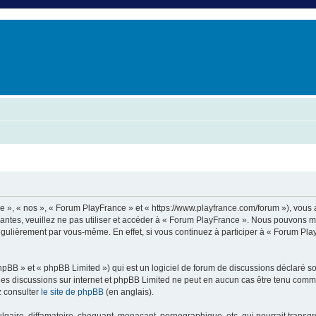
er
erche avancée
e », « nos », « Forum PlayFrance » et « https://www.playfrance.com/forum »), vous
vantes, veuillez ne pas utiliser et accéder à « Forum PlayFrance ». Nous pouvons 
régulièrement par vous-même. En effet, si vous continuez à participer à « Forum Pl
pBB » et « phpBB Limited ») qui est un logiciel de forum de discussions déclaré s
er les discussions sur internet et phpBB Limited ne peut en aucun cas être tenu c
z consulter
le site de phpBB
(en anglais).
aire, diffamatoire, choquant, menaçant, pornographique, etc. qui pourrait transgre