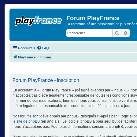
Forum PlayFrance
La communauté des passionnés de jeux vidéo !
Recherch
Rech
Raccourcis
FAQ
PlayFrance
Forum
Forum PlayFrance - Inscription
En accédant à « Forum PlayFrance » (désigné ci-après par « nous », « notr
n’acceptez pas d’être légalement responsable de toutes les conditions sui
informer de ces modifications, bien que nous vous conseillons de vérifier 
d’être légalement responsable des conditions modifiées et mises à jour.
Nos forums sont développés par phpBB (désignés ci-après par « logiciel ph
le site de phpBB
(en anglais). Le logiciel phpBB a pour seul but de facilit
nous n’acceptons pas. Pour plus d’informations concernant phpBB, veuille
Vous acceptez de ne publier aucun contenu à caractère abusif, obscène, vulg