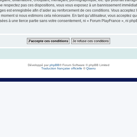
e respectez pas ces dispositions, vous vous exposez à un bannissement immédiat et d
sages est enregistrée afin d’aider au renforcement de ces conditions. Vous acceptez l
l moment si nous estimons cela nécessaire. En tant qu’utilisateur, vous acceptez q
sées à une tierce partie sans votre consentement, ni « Forum PlayFrance », ni ph
Développé par
phpBB
® Forum Software © phpBB Limited
Traduction française officielle
©
Qiaeru