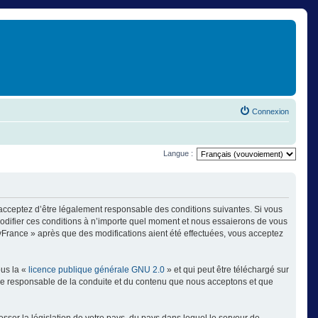
Connexion
Langue :
 acceptez d’être légalement responsable des conditions suivantes. Si vous
modifier ces conditions à n’importe quel moment et nous essaierons de vous
ayFrance » après que des modifications aient été effectuées, vous acceptez
ous la «
licence publique générale GNU 2.0
» et qui peut être téléchargé sur
omme responsable de la conduite et du contenu que nous acceptons et que
sser la législation de votre pays, du pays dans lequel le serveur de