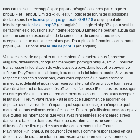
Nos forums sont développés par phpBB (désignés ci-après par « logiciel
phpBB » et « phpBB Limited ») qui est un logiciel de forum de discussions
déclaré sous la «
licence publique générale GNU 2.0
» et qui peut être
téléchargé sur
le site de phpBB
(en anglais). Le logiciel phpBB a pour seul but
de faciliter les discussions sur internet et phpBB Limited ne peut en aucun cas
être tenu comme responsable de la conduite et du contenu que nous
acceptons et que nous n’acceptons pas. Pour plus d’informations concernant
phpBB, veuillez consulter
le site de phpBB
(en anglais).
Vous acceptez de ne publier aucun contenu à caractère abusif, obscène,
vulgaire, diffamatoire, choquant, menaçant, pornographique, etc. qui pourrait
transgresser la législation de votre pays, du pays dans lequel le serveur de
« Forum PlayFrance » est hébergé ou encore la loi internationale. Si vous ne
respectez pas ces dispositions, vous vous exposez à un bannissement
immédiat et définitif et nous nous réservons le droit d’avertir votre fournisseur
d’accès à internet et les autorités officielles. L’adresse IP de tous les messages
est enregistrée afin d’aider au renforcement de ces conditions. Vous acceptez
le fait que « Forum PlayFrance » ait le droit de supprimer, de modifier, de
déplacer ou de verrouiller n’importe quel sujet et message à n’importe quel
moment si nous estimons cela nécessaire. En tant qu’utilisateur, vous acceptez
que toutes les informations que vous avez renseignées soient enregistrées
dans notre base de données. Bien que ces informations ne seront pas
diffusées à une tierce partie sans votre consentement, ni « Forum
PlayFrance », ni phpBB, ne pourront être tenus comme responsables en cas
de tentative de piratage informatique visant à compromettre vos données.