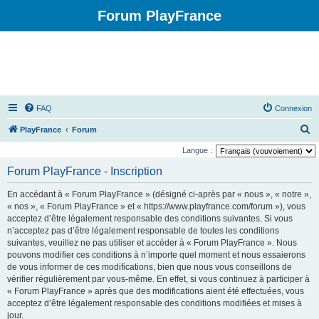
Forum PlayFrance
FAQ
Connexion
R
PlayFrance
Forum
e
Langue :
c
Forum PlayFrance - Inscription
h
En accédant à « Forum PlayFrance » (désigné ci-après par « nous », « notre »,
e
« nos », « Forum PlayFrance » et « https://www.playfrance.com/forum »), vous
r
acceptez d’être légalement responsable des conditions suivantes. Si vous
n’acceptez pas d’être légalement responsable de toutes les conditions
c
suivantes, veuillez ne pas utiliser et accéder à « Forum PlayFrance ». Nous
h
pouvons modifier ces conditions à n’importe quel moment et nous essaierons
e
de vous informer de ces modifications, bien que nous vous conseillons de
vérifier régulièrement par vous-même. En effet, si vous continuez à participer à
r
« Forum PlayFrance » après que des modifications aient été effectuées, vous
acceptez d’être légalement responsable des conditions modifiées et mises à
jour.