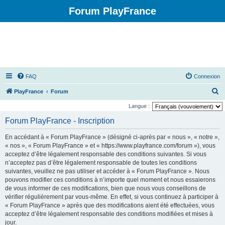
Forum PlayFrance
FAQ
Connexion
R
PlayFrance
Forum
e
Langue :
c
Forum PlayFrance - Inscription
h
En accédant à « Forum PlayFrance » (désigné ci-après par « nous », « notre »,
e
« nos », « Forum PlayFrance » et « https://www.playfrance.com/forum »), vous
r
acceptez d’être légalement responsable des conditions suivantes. Si vous
n’acceptez pas d’être légalement responsable de toutes les conditions
c
suivantes, veuillez ne pas utiliser et accéder à « Forum PlayFrance ». Nous
h
pouvons modifier ces conditions à n’importe quel moment et nous essaierons
e
de vous informer de ces modifications, bien que nous vous conseillons de
vérifier régulièrement par vous-même. En effet, si vous continuez à participer à
r
« Forum PlayFrance » après que des modifications aient été effectuées, vous
acceptez d’être légalement responsable des conditions modifiées et mises à
jour.