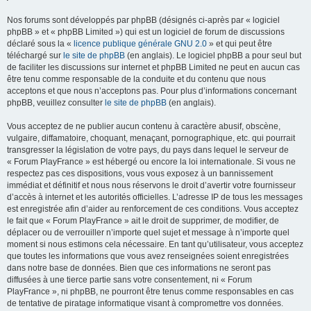
Nos forums sont développés par phpBB (désignés ci-après par « logiciel
phpBB » et « phpBB Limited ») qui est un logiciel de forum de discussions
déclaré sous la «
licence publique générale GNU 2.0
» et qui peut être
téléchargé sur
le site de phpBB
(en anglais). Le logiciel phpBB a pour seul but
de faciliter les discussions sur internet et phpBB Limited ne peut en aucun cas
être tenu comme responsable de la conduite et du contenu que nous
acceptons et que nous n’acceptons pas. Pour plus d’informations concernant
phpBB, veuillez consulter
le site de phpBB
(en anglais).
Vous acceptez de ne publier aucun contenu à caractère abusif, obscène,
vulgaire, diffamatoire, choquant, menaçant, pornographique, etc. qui pourrait
transgresser la législation de votre pays, du pays dans lequel le serveur de
« Forum PlayFrance » est hébergé ou encore la loi internationale. Si vous ne
respectez pas ces dispositions, vous vous exposez à un bannissement
immédiat et définitif et nous nous réservons le droit d’avertir votre fournisseur
d’accès à internet et les autorités officielles. L’adresse IP de tous les messages
est enregistrée afin d’aider au renforcement de ces conditions. Vous acceptez
le fait que « Forum PlayFrance » ait le droit de supprimer, de modifier, de
déplacer ou de verrouiller n’importe quel sujet et message à n’importe quel
moment si nous estimons cela nécessaire. En tant qu’utilisateur, vous acceptez
que toutes les informations que vous avez renseignées soient enregistrées
dans notre base de données. Bien que ces informations ne seront pas
diffusées à une tierce partie sans votre consentement, ni « Forum
PlayFrance », ni phpBB, ne pourront être tenus comme responsables en cas
de tentative de piratage informatique visant à compromettre vos données.