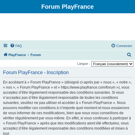
Forum PlayFrance
FAQ
Connexion
R
PlayFrance
Forum
e
Langue :
c
Forum PlayFrance - Inscription
h
En accédant à « Forum PlayFrance » (désigné ci-après par « nous », « notre »,
e
« nos », « Forum PlayFrance » et « https://www.playfrance.com/forum »), vous
r
acceptez d’être légalement responsable des conditions suivantes. Si vous
n’acceptez pas d’être légalement responsable de toutes les conditions
c
suivantes, veuillez ne pas utiliser et accéder à « Forum PlayFrance ». Nous
h
pouvons modifier ces conditions à n’importe quel moment et nous essaierons
e
de vous informer de ces modifications, bien que nous vous conseillons de
vérifier régulièrement par vous-même. En effet, si vous continuez à participer à
r
« Forum PlayFrance » après que des modifications aient été effectuées, vous
acceptez d’être légalement responsable des conditions modifiées et mises à
jour.