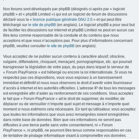
Nos forums sont développés par phpBB (désignés ci-après par « logiciel
phpBB » et « phpBB Limited ») qui est un logiciel de forum de discussions
déclaré sous la «
licence publique générale GNU 2.0
» et qui peut être
téléchargé sur
le site de phpBB
(en anglais). Le logiciel phpBB a pour seul but
de faciliter les discussions sur internet et phpBB Limited ne peut en aucun cas
être tenu comme responsable de la conduite et du contenu que nous
acceptons et que nous n’acceptons pas. Pour plus d’informations concernant
phpBB, veuillez consulter
le site de phpBB
(en anglais).
Vous acceptez de ne publier aucun contenu à caractère abusif, obscène,
vulgaire, diffamatoire, choquant, menaçant, pornographique, etc. qui pourrait
transgresser la législation de votre pays, du pays dans lequel le serveur de
« Forum PlayFrance » est hébergé ou encore la loi internationale. Si vous ne
respectez pas ces dispositions, vous vous exposez à un bannissement
immédiat et définitif et nous nous réservons le droit d’avertir votre fournisseur
d’accès à internet et les autorités officielles. L’adresse IP de tous les messages
est enregistrée afin d’aider au renforcement de ces conditions. Vous acceptez
le fait que « Forum PlayFrance » ait le droit de supprimer, de modifier, de
déplacer ou de verrouiller n’importe quel sujet et message à n’importe quel
moment si nous estimons cela nécessaire. En tant qu’utilisateur, vous acceptez
que toutes les informations que vous avez renseignées soient enregistrées
dans notre base de données. Bien que ces informations ne seront pas
diffusées à une tierce partie sans votre consentement, ni « Forum
PlayFrance », ni phpBB, ne pourront être tenus comme responsables en cas
de tentative de piratage informatique visant à compromettre vos données.