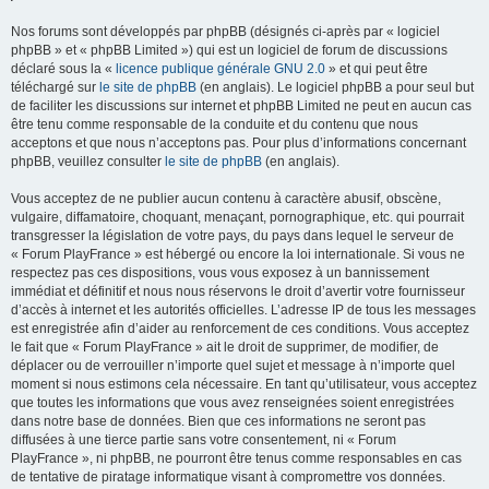
Nos forums sont développés par phpBB (désignés ci-après par « logiciel
phpBB » et « phpBB Limited ») qui est un logiciel de forum de discussions
déclaré sous la «
licence publique générale GNU 2.0
» et qui peut être
téléchargé sur
le site de phpBB
(en anglais). Le logiciel phpBB a pour seul but
de faciliter les discussions sur internet et phpBB Limited ne peut en aucun cas
être tenu comme responsable de la conduite et du contenu que nous
acceptons et que nous n’acceptons pas. Pour plus d’informations concernant
phpBB, veuillez consulter
le site de phpBB
(en anglais).
Vous acceptez de ne publier aucun contenu à caractère abusif, obscène,
vulgaire, diffamatoire, choquant, menaçant, pornographique, etc. qui pourrait
transgresser la législation de votre pays, du pays dans lequel le serveur de
« Forum PlayFrance » est hébergé ou encore la loi internationale. Si vous ne
respectez pas ces dispositions, vous vous exposez à un bannissement
immédiat et définitif et nous nous réservons le droit d’avertir votre fournisseur
d’accès à internet et les autorités officielles. L’adresse IP de tous les messages
est enregistrée afin d’aider au renforcement de ces conditions. Vous acceptez
le fait que « Forum PlayFrance » ait le droit de supprimer, de modifier, de
déplacer ou de verrouiller n’importe quel sujet et message à n’importe quel
moment si nous estimons cela nécessaire. En tant qu’utilisateur, vous acceptez
que toutes les informations que vous avez renseignées soient enregistrées
dans notre base de données. Bien que ces informations ne seront pas
diffusées à une tierce partie sans votre consentement, ni « Forum
PlayFrance », ni phpBB, ne pourront être tenus comme responsables en cas
de tentative de piratage informatique visant à compromettre vos données.