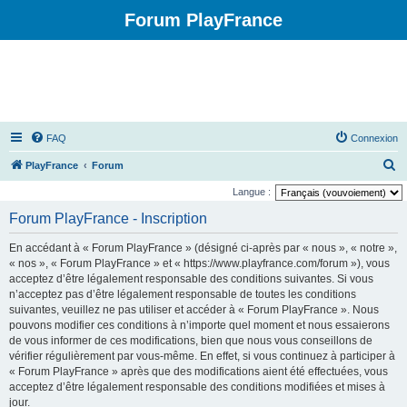
Forum PlayFrance
FAQ
Connexion
R
PlayFrance
Forum
e
Langue :
c
Forum PlayFrance - Inscription
h
En accédant à « Forum PlayFrance » (désigné ci-après par « nous », « notre »,
e
« nos », « Forum PlayFrance » et « https://www.playfrance.com/forum »), vous
r
acceptez d’être légalement responsable des conditions suivantes. Si vous
n’acceptez pas d’être légalement responsable de toutes les conditions
c
suivantes, veuillez ne pas utiliser et accéder à « Forum PlayFrance ». Nous
h
pouvons modifier ces conditions à n’importe quel moment et nous essaierons
e
de vous informer de ces modifications, bien que nous vous conseillons de
vérifier régulièrement par vous-même. En effet, si vous continuez à participer à
r
« Forum PlayFrance » après que des modifications aient été effectuées, vous
acceptez d’être légalement responsable des conditions modifiées et mises à
jour.