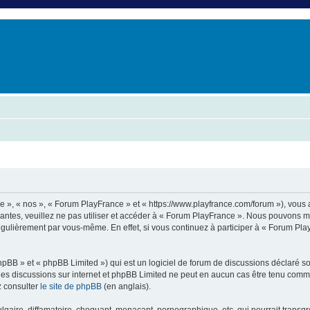
er
erche avancée
e », « nos », « Forum PlayFrance » et « https://www.playfrance.com/forum »), vous
vantes, veuillez ne pas utiliser et accéder à « Forum PlayFrance ». Nous pouvons 
régulièrement par vous-même. En effet, si vous continuez à participer à « Forum Pl
pBB » et « phpBB Limited ») qui est un logiciel de forum de discussions déclaré s
er les discussions sur internet et phpBB Limited ne peut en aucun cas être tenu c
z consulter
le site de phpBB
(en anglais).
aire, diffamatoire, choquant, menaçant, pornographique, etc. qui pourrait transgre