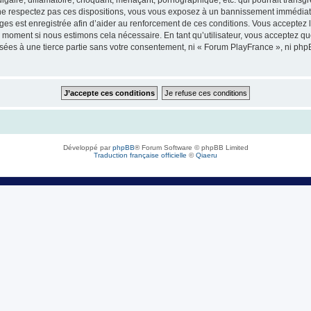
e respectez pas ces dispositions, vous vous exposez à un bannissement immédiat et d
sages est enregistrée afin d’aider au renforcement de ces conditions. Vous acceptez l
l moment si nous estimons cela nécessaire. En tant qu’utilisateur, vous acceptez q
sées à une tierce partie sans votre consentement, ni « Forum PlayFrance », ni ph
Développé par
phpBB
® Forum Software © phpBB Limited
Traduction française officielle
©
Qiaeru