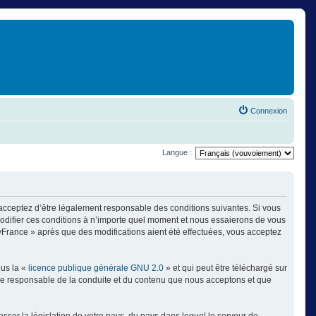
Connexion
Langue :
 acceptez d’être légalement responsable des conditions suivantes. Si vous
modifier ces conditions à n’importe quel moment et nous essaierons de vous
ayFrance » après que des modifications aient été effectuées, vous acceptez
ous la «
licence publique générale GNU 2.0
» et qui peut être téléchargé sur
omme responsable de la conduite et du contenu que nous acceptons et que
sser la législation de votre pays, du pays dans lequel le serveur de