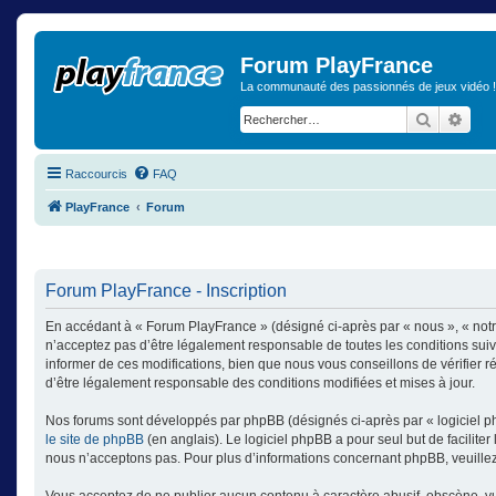
Forum PlayFrance
La communauté des passionnés de jeux vidéo !
Recherch
Rech
Raccourcis
FAQ
PlayFrance
Forum
Forum PlayFrance - Inscription
En accédant à « Forum PlayFrance » (désigné ci-après par « nous », « notr
n’acceptez pas d’être légalement responsable de toutes les conditions sui
informer de ces modifications, bien que nous vous conseillons de vérifier 
d’être légalement responsable des conditions modifiées et mises à jour.
Nos forums sont développés par phpBB (désignés ci-après par « logiciel ph
le site de phpBB
(en anglais). Le logiciel phpBB a pour seul but de facilit
nous n’acceptons pas. Pour plus d’informations concernant phpBB, veuille
Vous acceptez de ne publier aucun contenu à caractère abusif, obscène, vulg