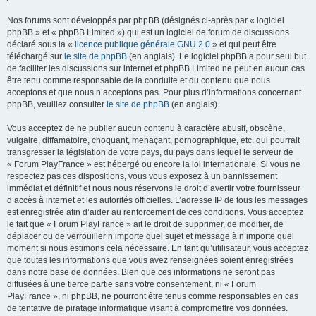
Nos forums sont développés par phpBB (désignés ci-après par « logiciel
phpBB » et « phpBB Limited ») qui est un logiciel de forum de discussions
déclaré sous la «
licence publique générale GNU 2.0
» et qui peut être
téléchargé sur
le site de phpBB
(en anglais). Le logiciel phpBB a pour seul but
de faciliter les discussions sur internet et phpBB Limited ne peut en aucun cas
être tenu comme responsable de la conduite et du contenu que nous
acceptons et que nous n’acceptons pas. Pour plus d’informations concernant
phpBB, veuillez consulter
le site de phpBB
(en anglais).
Vous acceptez de ne publier aucun contenu à caractère abusif, obscène,
vulgaire, diffamatoire, choquant, menaçant, pornographique, etc. qui pourrait
transgresser la législation de votre pays, du pays dans lequel le serveur de
« Forum PlayFrance » est hébergé ou encore la loi internationale. Si vous ne
respectez pas ces dispositions, vous vous exposez à un bannissement
immédiat et définitif et nous nous réservons le droit d’avertir votre fournisseur
d’accès à internet et les autorités officielles. L’adresse IP de tous les messages
est enregistrée afin d’aider au renforcement de ces conditions. Vous acceptez
le fait que « Forum PlayFrance » ait le droit de supprimer, de modifier, de
déplacer ou de verrouiller n’importe quel sujet et message à n’importe quel
moment si nous estimons cela nécessaire. En tant qu’utilisateur, vous acceptez
que toutes les informations que vous avez renseignées soient enregistrées
dans notre base de données. Bien que ces informations ne seront pas
diffusées à une tierce partie sans votre consentement, ni « Forum
PlayFrance », ni phpBB, ne pourront être tenus comme responsables en cas
de tentative de piratage informatique visant à compromettre vos données.