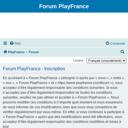
Forum PlayFrance
FAQ
Connexion
R
PlayFrance
Forum
e
Langue :
c
Forum PlayFrance - Inscription
h
En accédant à « Forum PlayFrance » (désigné ci-après par « nous », « notre »,
e
« nos », « Forum PlayFrance » et « https://www.playfrance.com/forum »), vous
r
acceptez d’être légalement responsable des conditions suivantes. Si vous
n’acceptez pas d’être légalement responsable de toutes les conditions
c
suivantes, veuillez ne pas utiliser et accéder à « Forum PlayFrance ». Nous
h
pouvons modifier ces conditions à n’importe quel moment et nous essaierons
e
de vous informer de ces modifications, bien que nous vous conseillons de
vérifier régulièrement par vous-même. En effet, si vous continuez à participer à
r
« Forum PlayFrance » après que des modifications aient été effectuées, vous
acceptez d’être légalement responsable des conditions modifiées et mises à
jour.