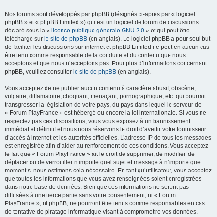
Nos forums sont développés par phpBB (désignés ci-après par « logiciel
phpBB » et « phpBB Limited ») qui est un logiciel de forum de discussions
déclaré sous la «
licence publique générale GNU 2.0
» et qui peut être
téléchargé sur
le site de phpBB
(en anglais). Le logiciel phpBB a pour seul but
de faciliter les discussions sur internet et phpBB Limited ne peut en aucun cas
être tenu comme responsable de la conduite et du contenu que nous
acceptons et que nous n’acceptons pas. Pour plus d’informations concernant
phpBB, veuillez consulter
le site de phpBB
(en anglais).
Vous acceptez de ne publier aucun contenu à caractère abusif, obscène,
vulgaire, diffamatoire, choquant, menaçant, pornographique, etc. qui pourrait
transgresser la législation de votre pays, du pays dans lequel le serveur de
« Forum PlayFrance » est hébergé ou encore la loi internationale. Si vous ne
respectez pas ces dispositions, vous vous exposez à un bannissement
immédiat et définitif et nous nous réservons le droit d’avertir votre fournisseur
d’accès à internet et les autorités officielles. L’adresse IP de tous les messages
est enregistrée afin d’aider au renforcement de ces conditions. Vous acceptez
le fait que « Forum PlayFrance » ait le droit de supprimer, de modifier, de
déplacer ou de verrouiller n’importe quel sujet et message à n’importe quel
moment si nous estimons cela nécessaire. En tant qu’utilisateur, vous acceptez
que toutes les informations que vous avez renseignées soient enregistrées
dans notre base de données. Bien que ces informations ne seront pas
diffusées à une tierce partie sans votre consentement, ni « Forum
PlayFrance », ni phpBB, ne pourront être tenus comme responsables en cas
de tentative de piratage informatique visant à compromettre vos données.