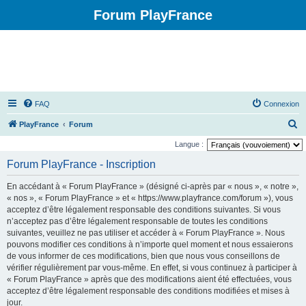
Forum PlayFrance
FAQ
Connexion
R
PlayFrance
Forum
e
Langue :
c
Forum PlayFrance - Inscription
h
En accédant à « Forum PlayFrance » (désigné ci-après par « nous », « notre »,
e
« nos », « Forum PlayFrance » et « https://www.playfrance.com/forum »), vous
r
acceptez d’être légalement responsable des conditions suivantes. Si vous
n’acceptez pas d’être légalement responsable de toutes les conditions
c
suivantes, veuillez ne pas utiliser et accéder à « Forum PlayFrance ». Nous
h
pouvons modifier ces conditions à n’importe quel moment et nous essaierons
e
de vous informer de ces modifications, bien que nous vous conseillons de
vérifier régulièrement par vous-même. En effet, si vous continuez à participer à
r
« Forum PlayFrance » après que des modifications aient été effectuées, vous
acceptez d’être légalement responsable des conditions modifiées et mises à
jour.