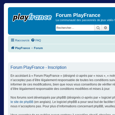
Forum PlayFrance
La communauté des passionnés de jeux vidéo !
Recherch
Rech
Raccourcis
FAQ
PlayFrance
Forum
Forum PlayFrance - Inscription
En accédant à « Forum PlayFrance » (désigné ci-après par « nous », « notr
n’acceptez pas d’être légalement responsable de toutes les conditions sui
informer de ces modifications, bien que nous vous conseillons de vérifier 
d’être légalement responsable des conditions modifiées et mises à jour.
Nos forums sont développés par phpBB (désignés ci-après par « logiciel ph
le site de phpBB
(en anglais). Le logiciel phpBB a pour seul but de facilit
nous n’acceptons pas. Pour plus d’informations concernant phpBB, veuille
Vous acceptez de ne publier aucun contenu à caractère abusif, obscène, vulg