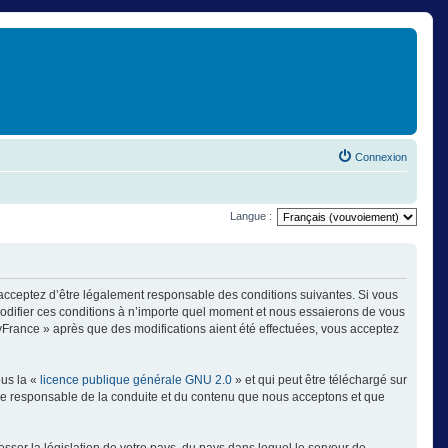
Connexion
Langue :
 acceptez d’être légalement responsable des conditions suivantes. Si vous
modifier ces conditions à n’importe quel moment et nous essaierons de vous
ayFrance » après que des modifications aient été effectuées, vous acceptez
ous la «
licence publique générale GNU 2.0
» et qui peut être téléchargé sur
omme responsable de la conduite et du contenu que nous acceptons et que
sser la législation de votre pays, du pays dans lequel le serveur de