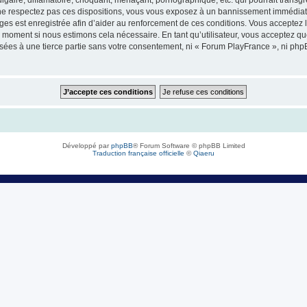
e respectez pas ces dispositions, vous vous exposez à un bannissement immédiat et d
sages est enregistrée afin d’aider au renforcement de ces conditions. Vous acceptez l
l moment si nous estimons cela nécessaire. En tant qu’utilisateur, vous acceptez q
sées à une tierce partie sans votre consentement, ni « Forum PlayFrance », ni ph
Développé par
phpBB
® Forum Software © phpBB Limited
Traduction française officielle
©
Qiaeru