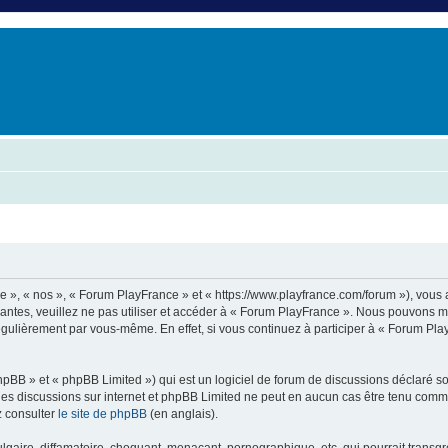
er
erche avancée
e », « nos », « Forum PlayFrance » et « https://www.playfrance.com/forum »), vous
vantes, veuillez ne pas utiliser et accéder à « Forum PlayFrance ». Nous pouvons 
régulièrement par vous-même. En effet, si vous continuez à participer à « Forum Pl
pBB » et « phpBB Limited ») qui est un logiciel de forum de discussions déclaré s
er les discussions sur internet et phpBB Limited ne peut en aucun cas être tenu c
z consulter
le site de phpBB
(en anglais).
aire, diffamatoire, choquant, menaçant, pornographique, etc. qui pourrait transgre