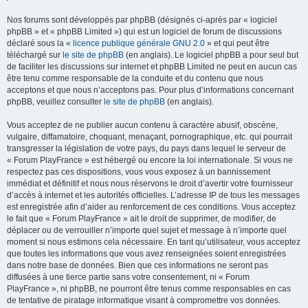
Nos forums sont développés par phpBB (désignés ci-après par « logiciel
phpBB » et « phpBB Limited ») qui est un logiciel de forum de discussions
déclaré sous la «
licence publique générale GNU 2.0
» et qui peut être
téléchargé sur
le site de phpBB
(en anglais). Le logiciel phpBB a pour seul but
de faciliter les discussions sur internet et phpBB Limited ne peut en aucun cas
être tenu comme responsable de la conduite et du contenu que nous
acceptons et que nous n’acceptons pas. Pour plus d’informations concernant
phpBB, veuillez consulter
le site de phpBB
(en anglais).
Vous acceptez de ne publier aucun contenu à caractère abusif, obscène,
vulgaire, diffamatoire, choquant, menaçant, pornographique, etc. qui pourrait
transgresser la législation de votre pays, du pays dans lequel le serveur de
« Forum PlayFrance » est hébergé ou encore la loi internationale. Si vous ne
respectez pas ces dispositions, vous vous exposez à un bannissement
immédiat et définitif et nous nous réservons le droit d’avertir votre fournisseur
d’accès à internet et les autorités officielles. L’adresse IP de tous les messages
est enregistrée afin d’aider au renforcement de ces conditions. Vous acceptez
le fait que « Forum PlayFrance » ait le droit de supprimer, de modifier, de
déplacer ou de verrouiller n’importe quel sujet et message à n’importe quel
moment si nous estimons cela nécessaire. En tant qu’utilisateur, vous acceptez
que toutes les informations que vous avez renseignées soient enregistrées
dans notre base de données. Bien que ces informations ne seront pas
diffusées à une tierce partie sans votre consentement, ni « Forum
PlayFrance », ni phpBB, ne pourront être tenus comme responsables en cas
de tentative de piratage informatique visant à compromettre vos données.