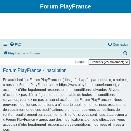
Forum PlayFrance
FAQ
Connexion
R
PlayFrance
Forum
e
Langue :
c
Forum PlayFrance - Inscription
h
En accédant à « Forum PlayFrance » (désigné ci-après par « nous », « notre »,
e
« nos », « Forum PlayFrance » et « https://www.playfrance.com/forum »), vous
r
acceptez d’être légalement responsable des conditions suivantes. Si vous
n’acceptez pas d’être légalement responsable de toutes les conditions
c
suivantes, veuillez ne pas utiliser et accéder à « Forum PlayFrance ». Nous
h
pouvons modifier ces conditions à n’importe quel moment et nous essaierons
e
de vous informer de ces modifications, bien que nous vous conseillons de
vérifier régulièrement par vous-même. En effet, si vous continuez à participer à
r
« Forum PlayFrance » après que des modifications aient été effectuées, vous
acceptez d’être légalement responsable des conditions modifiées et mises à
jour.