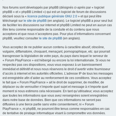
Nos forums sont développés par phpBB (désignés ci-après par « logiciel
phpBB » et « phpBB Limited ») qui est un logiciel de forum de discussions
déclaré sous la «
licence publique générale GNU 2.0
» et qui peut être
téléchargé sur
le site de phpBB
(en anglais). Le logiciel phpBB a pour seul but
de faciliter les discussions sur internet et phpBB Limited ne peut en aucun cas
être tenu comme responsable de la conduite et du contenu que nous
acceptons et que nous n’acceptons pas. Pour plus d’informations concernant
phpBB, veuillez consulter
le site de phpBB
(en anglais).
Vous acceptez de ne publier aucun contenu à caractère abusif, obscène,
vulgaire, diffamatoire, choquant, menaçant, pornographique, etc. qui pourrait
transgresser la législation de votre pays, du pays dans lequel le serveur de
« Forum PlayFrance » est hébergé ou encore la loi internationale. Si vous ne
respectez pas ces dispositions, vous vous exposez à un bannissement
immédiat et définitif et nous nous réservons le droit d’avertir votre fournisseur
d’accès à internet et les autorités officielles. L’adresse IP de tous les messages
est enregistrée afin d’aider au renforcement de ces conditions. Vous acceptez
le fait que « Forum PlayFrance » ait le droit de supprimer, de modifier, de
déplacer ou de verrouiller n’importe quel sujet et message à n’importe quel
moment si nous estimons cela nécessaire. En tant qu’utilisateur, vous acceptez
que toutes les informations que vous avez renseignées soient enregistrées
dans notre base de données. Bien que ces informations ne seront pas
diffusées à une tierce partie sans votre consentement, ni « Forum
PlayFrance », ni phpBB, ne pourront être tenus comme responsables en cas
de tentative de piratage informatique visant à compromettre vos données.