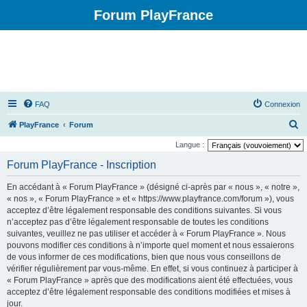
Forum PlayFrance
FAQ
Connexion
R
PlayFrance
Forum
e
Langue :
c
Forum PlayFrance - Inscription
h
En accédant à « Forum PlayFrance » (désigné ci-après par « nous », « notre »,
e
« nos », « Forum PlayFrance » et « https://www.playfrance.com/forum »), vous
r
acceptez d’être légalement responsable des conditions suivantes. Si vous
n’acceptez pas d’être légalement responsable de toutes les conditions
c
suivantes, veuillez ne pas utiliser et accéder à « Forum PlayFrance ». Nous
h
pouvons modifier ces conditions à n’importe quel moment et nous essaierons
e
de vous informer de ces modifications, bien que nous vous conseillons de
vérifier régulièrement par vous-même. En effet, si vous continuez à participer à
r
« Forum PlayFrance » après que des modifications aient été effectuées, vous
acceptez d’être légalement responsable des conditions modifiées et mises à
jour.