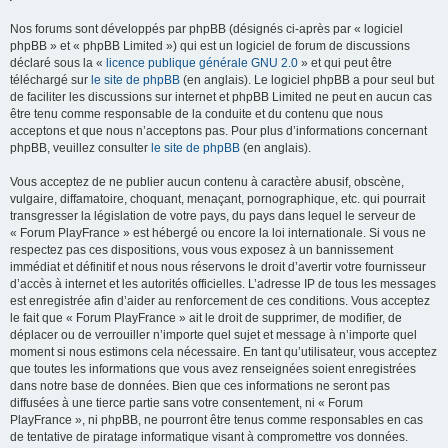
Nos forums sont développés par phpBB (désignés ci-après par « logiciel
phpBB » et « phpBB Limited ») qui est un logiciel de forum de discussions
déclaré sous la «
licence publique générale GNU 2.0
» et qui peut être
téléchargé sur
le site de phpBB
(en anglais). Le logiciel phpBB a pour seul but
de faciliter les discussions sur internet et phpBB Limited ne peut en aucun cas
être tenu comme responsable de la conduite et du contenu que nous
acceptons et que nous n’acceptons pas. Pour plus d’informations concernant
phpBB, veuillez consulter
le site de phpBB
(en anglais).
Vous acceptez de ne publier aucun contenu à caractère abusif, obscène,
vulgaire, diffamatoire, choquant, menaçant, pornographique, etc. qui pourrait
transgresser la législation de votre pays, du pays dans lequel le serveur de
« Forum PlayFrance » est hébergé ou encore la loi internationale. Si vous ne
respectez pas ces dispositions, vous vous exposez à un bannissement
immédiat et définitif et nous nous réservons le droit d’avertir votre fournisseur
d’accès à internet et les autorités officielles. L’adresse IP de tous les messages
est enregistrée afin d’aider au renforcement de ces conditions. Vous acceptez
le fait que « Forum PlayFrance » ait le droit de supprimer, de modifier, de
déplacer ou de verrouiller n’importe quel sujet et message à n’importe quel
moment si nous estimons cela nécessaire. En tant qu’utilisateur, vous acceptez
que toutes les informations que vous avez renseignées soient enregistrées
dans notre base de données. Bien que ces informations ne seront pas
diffusées à une tierce partie sans votre consentement, ni « Forum
PlayFrance », ni phpBB, ne pourront être tenus comme responsables en cas
de tentative de piratage informatique visant à compromettre vos données.