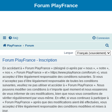
Forum PlayFrance
FAQ
Connexion
R
PlayFrance
Forum
e
Langue :
c
Forum PlayFrance - Inscription
h
En accédant à « Forum PlayFrance » (désigné ci-après par « nous », « notre »,
e
« nos », « Forum PlayFrance » et « https://www.playfrance.com/forum »), vous
r
acceptez d’être légalement responsable des conditions suivantes. Si vous
n’acceptez pas d’être légalement responsable de toutes les conditions
c
suivantes, veuillez ne pas utiliser et accéder à « Forum PlayFrance ». Nous
h
pouvons modifier ces conditions à n’importe quel moment et nous essaierons
e
de vous informer de ces modifications, bien que nous vous conseillons de
vérifier régulièrement par vous-même. En effet, si vous continuez à participer à
r
« Forum PlayFrance » après que des modifications aient été effectuées, vous
acceptez d’être légalement responsable des conditions modifiées et mises à
jour.