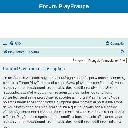
Forum PlayFrance
FAQ
Connexion
R
PlayFrance
Forum
e
Langue :
c
Forum PlayFrance - Inscription
h
En accédant à « Forum PlayFrance » (désigné ci-après par « nous », « notre »,
e
« nos », « Forum PlayFrance » et « https://www.playfrance.com/forum »), vous
r
acceptez d’être légalement responsable des conditions suivantes. Si vous
n’acceptez pas d’être légalement responsable de toutes les conditions
c
suivantes, veuillez ne pas utiliser et accéder à « Forum PlayFrance ». Nous
h
pouvons modifier ces conditions à n’importe quel moment et nous essaierons
e
de vous informer de ces modifications, bien que nous vous conseillons de
vérifier régulièrement par vous-même. En effet, si vous continuez à participer à
r
« Forum PlayFrance » après que des modifications aient été effectuées, vous
acceptez d’être légalement responsable des conditions modifiées et mises à
jour.