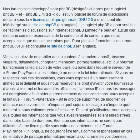
Nos forums sont développés par phpBB (désignés ci-après par « logiciel
phpBB » et « phpBB Limited ») qui est un logiciel de forum de discussions
déclaré sous la «
licence publique générale GNU 2.0
» et qui peut être
téléchargé sur
le site de phpBB
(en anglais). Le logiciel phpBB a pour seul but
de faciliter les discussions sur internet et phpBB Limited ne peut en aucun cas
être tenu comme responsable de la conduite et du contenu que nous
acceptons et que nous n’acceptons pas. Pour plus d’informations concernant
phpBB, veuillez consulter
le site de phpBB
(en anglais).
Vous acceptez de ne publier aucun contenu à caractère abusif, obscène,
vulgaire, diffamatoire, choquant, menaçant, pornographique, etc. qui pourrait
transgresser la législation de votre pays, du pays dans lequel le serveur de
« Forum PlayFrance » est hébergé ou encore la loi internationale. Si vous ne
respectez pas ces dispositions, vous vous exposez à un bannissement
immédiat et définitif et nous nous réservons le droit d’avertir votre fournisseur
d’accès à internet et les autorités officielles. L’adresse IP de tous les messages
est enregistrée afin d’aider au renforcement de ces conditions. Vous acceptez
le fait que « Forum PlayFrance » ait le droit de supprimer, de modifier, de
déplacer ou de verrouiller n’importe quel sujet et message à n’importe quel
moment si nous estimons cela nécessaire. En tant qu’utilisateur, vous acceptez
que toutes les informations que vous avez renseignées soient enregistrées
dans notre base de données. Bien que ces informations ne seront pas
diffusées à une tierce partie sans votre consentement, ni « Forum
PlayFrance », ni phpBB, ne pourront être tenus comme responsables en cas
de tentative de piratage informatique visant à compromettre vos données.