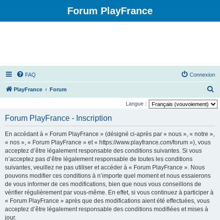
Forum PlayFrance
FAQ
Connexion
R
PlayFrance
Forum
e
Langue :
c
Forum PlayFrance - Inscription
h
En accédant à « Forum PlayFrance » (désigné ci-après par « nous », « notre »,
e
« nos », « Forum PlayFrance » et « https://www.playfrance.com/forum »), vous
r
acceptez d’être légalement responsable des conditions suivantes. Si vous
n’acceptez pas d’être légalement responsable de toutes les conditions
c
suivantes, veuillez ne pas utiliser et accéder à « Forum PlayFrance ». Nous
h
pouvons modifier ces conditions à n’importe quel moment et nous essaierons
e
de vous informer de ces modifications, bien que nous vous conseillons de
vérifier régulièrement par vous-même. En effet, si vous continuez à participer à
r
« Forum PlayFrance » après que des modifications aient été effectuées, vous
acceptez d’être légalement responsable des conditions modifiées et mises à
jour.