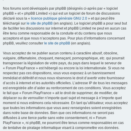
Nos forums sont développés par phpBB (désignés ci-après par « logiciel
phpBB » et « phpBB Limited ») qui est un logiciel de forum de discussions
déclaré sous la «
licence publique générale GNU 2.0
» et qui peut être
téléchargé sur
le site de phpBB
(en anglais). Le logiciel phpBB a pour seul but
de faciliter les discussions sur internet et phpBB Limited ne peut en aucun cas
être tenu comme responsable de la conduite et du contenu que nous
acceptons et que nous n’acceptons pas. Pour plus d’informations concernant
phpBB, veuillez consulter
le site de phpBB
(en anglais).
Vous acceptez de ne publier aucun contenu à caractère abusif, obscène,
vulgaire, diffamatoire, choquant, menaçant, pornographique, etc. qui pourrait
transgresser la législation de votre pays, du pays dans lequel le serveur de
« Forum PlayFrance » est hébergé ou encore la loi internationale. Si vous ne
respectez pas ces dispositions, vous vous exposez à un bannissement
immédiat et définitif et nous nous réservons le droit d’avertir votre fournisseur
d’accès à internet et les autorités officielles. L’adresse IP de tous les messages
est enregistrée afin d’aider au renforcement de ces conditions. Vous acceptez
le fait que « Forum PlayFrance » ait le droit de supprimer, de modifier, de
déplacer ou de verrouiller n’importe quel sujet et message à n’importe quel
moment si nous estimons cela nécessaire. En tant qu’utilisateur, vous acceptez
que toutes les informations que vous avez renseignées soient enregistrées
dans notre base de données. Bien que ces informations ne seront pas
diffusées à une tierce partie sans votre consentement, ni « Forum
PlayFrance », ni phpBB, ne pourront être tenus comme responsables en cas
de tentative de piratage informatique visant à compromettre vos données.