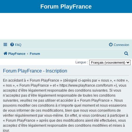
Forum PlayFrance
FAQ
Connexion
R
PlayFrance
Forum
e
Langue :
c
Forum PlayFrance - Inscription
h
En accédant à « Forum PlayFrance » (désigné ci-après par « nous », « notre »,
e
« nos », « Forum PlayFrance » et « https://www.playfrance.com/forum »), vous
r
acceptez d’être légalement responsable des conditions suivantes. Si vous
n’acceptez pas d’être légalement responsable de toutes les conditions
c
suivantes, veuillez ne pas utiliser et accéder à « Forum PlayFrance ». Nous
h
pouvons modifier ces conditions à n’importe quel moment et nous essaierons
e
de vous informer de ces modifications, bien que nous vous conseillons de
vérifier régulièrement par vous-même. En effet, si vous continuez à participer à
r
« Forum PlayFrance » après que des modifications aient été effectuées, vous
acceptez d’être légalement responsable des conditions modifiées et mises à
jour.