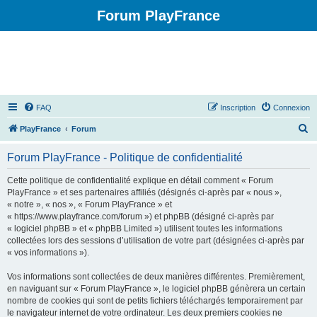
Forum PlayFrance
FAQ
Inscription
Connexion
R
PlayFrance
Forum
e
Forum PlayFrance - Politique de confidentialité
c
h
Cette politique de confidentialité explique en détail comment « Forum
PlayFrance » et ses partenaires affiliés (désignés ci-après par « nous »,
e
« notre », « nos », « Forum PlayFrance » et
r
« https://www.playfrance.com/forum ») et phpBB (désigné ci-après par
« logiciel phpBB » et « phpBB Limited ») utilisent toutes les informations
c
collectées lors des sessions d’utilisation de votre part (désignées ci-après par
h
« vos informations »).
e
Vos informations sont collectées de deux manières différentes. Premièrement,
r
en naviguant sur « Forum PlayFrance », le logiciel phpBB génèrera un certain
nombre de cookies qui sont de petits fichiers téléchargés temporairement par
le navigateur internet de votre ordinateur. Les deux premiers cookies ne