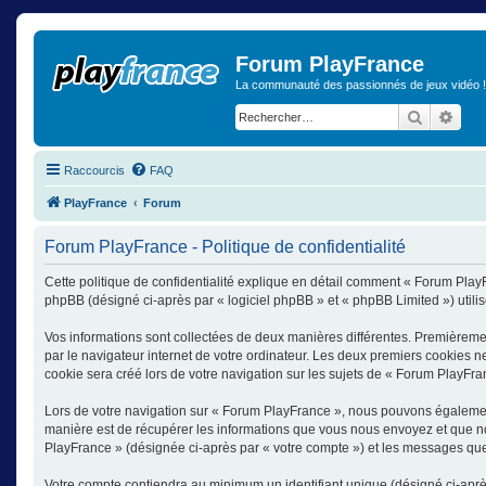
Forum PlayFrance
La communauté des passionnés de jeux vidéo !
Recherch
Rech
Raccourcis
FAQ
PlayFrance
Forum
Forum PlayFrance - Politique de confidentialité
Cette politique de confidentialité explique en détail comment « Forum PlayF
phpBB (désigné ci-après par « logiciel phpBB » et « phpBB Limited ») utilise
Vos informations sont collectées de deux manières différentes. Premièreme
par le navigateur internet de votre ordinateur. Les deux premiers cookies n
cookie sera créé lors de votre navigation sur les sujets de « Forum PlayFranc
Lors de votre navigation sur « Forum PlayFrance », nous pouvons égalemen
manière est de récupérer les informations que vous nous envoyez et que nou
PlayFrance » (désignée ci-après par « votre compte ») et les messages que 
Votre compte contiendra au minimum un identifiant unique (désigné ci-après