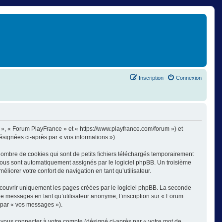
Inscription
Connexion
s », « Forum PlayFrance » et « https://www.playfrance.com/forum ») et
désignées ci-après par « vos informations »).
ombre de cookies qui sont de petits fichiers téléchargés temporairement
i vous sont automatiquement assignés par le logiciel phpBB. Un troisième
liorer votre confort de navigation en tant qu’utilisateur.
couvrir uniquement les pages créées par le logiciel phpBB. La seconde
e messages en tant qu’utilisateur anonyme, l’inscription sur « Forum
 par « vos messages »).
 vous connecter à votre compte (désigné ci-après par « votre mot de