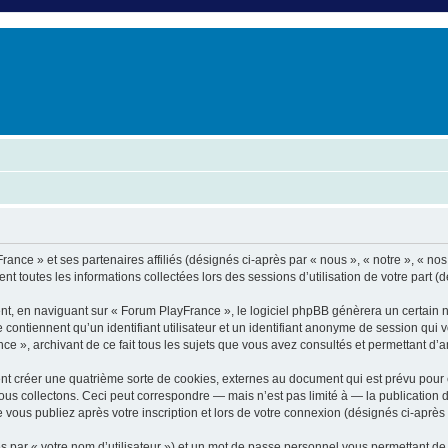
er
erche avancée
rance » et ses partenaires affiliés (désignés ci-après par « nous », « notre », « no
nt toutes les informations collectées lors des sessions d’utilisation de votre part (
nt, en naviguant sur « Forum PlayFrance », le logiciel phpBB génèrera un certain n
e contiennent qu’un identifiant utilisateur et un identifiant anonyme de session qu
e », archivant de ce fait tous les sujets que vous avez consultés et permettant d’amé
t créer une quatrième sorte de cookies, externes au document qui est prévu pour 
s collectons. Ceci peut correspondre — mais n’est pas limité à — la publication d
vous publiez après votre inscription et lors de votre connexion (désignés ci-après
 par « votre nom d’utilisateur ») et un mot de passe personnel vous permettant de