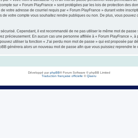
 compte sur « Forum PlayFrance » sont protégées par les lois de protection des do
 de votre adresse de courriel requis par « Forum PlayFrance » durant votre inscripti
ns de votre compte vous souhaitez rendre publiques ou non. De plus, vous pouvez dé
oit sécurisé. Cependant, il est recommandé de ne pas utiliser le même mot de passe s
rvez précieusement. En aucun cas une personne affiliée à « Forum PlayFrance », à 
pouvez utiliser la fonction « J’ai perdu mon mot de passe » qui est proposée par dé
el phpBB générera alors un nouveau mot de passe afin que vous puissiez reprendre le 
Développé par
phpBB
® Forum Software © phpBB Limited
Traduction française officielle
©
Qiaeru