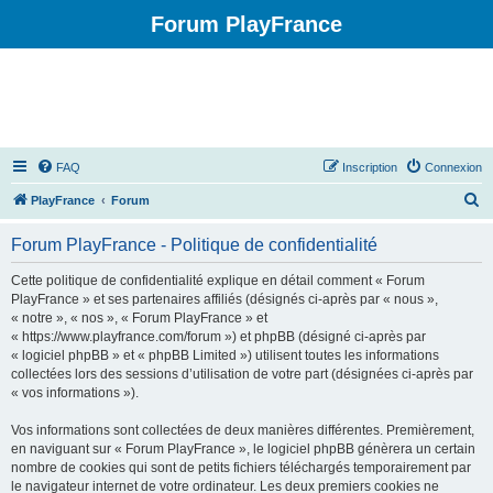
Forum PlayFrance
FAQ
Inscription
Connexion
R
PlayFrance
Forum
e
Forum PlayFrance - Politique de confidentialité
c
h
Cette politique de confidentialité explique en détail comment « Forum
PlayFrance » et ses partenaires affiliés (désignés ci-après par « nous »,
e
« notre », « nos », « Forum PlayFrance » et
r
« https://www.playfrance.com/forum ») et phpBB (désigné ci-après par
« logiciel phpBB » et « phpBB Limited ») utilisent toutes les informations
c
collectées lors des sessions d’utilisation de votre part (désignées ci-après par
h
« vos informations »).
e
Vos informations sont collectées de deux manières différentes. Premièrement,
r
en naviguant sur « Forum PlayFrance », le logiciel phpBB génèrera un certain
nombre de cookies qui sont de petits fichiers téléchargés temporairement par
le navigateur internet de votre ordinateur. Les deux premiers cookies ne