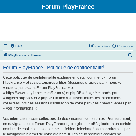
Forum PlayFrance
FAQ
Inscription
Connexion
R
PlayFrance
Forum
e
Forum PlayFrance - Politique de confidentialité
c
h
Cette politique de confidentialité explique en détail comment « Forum
PlayFrance » et ses partenaires affiliés (désignés ci-après par « nous »,
e
« notre », « nos », « Forum PlayFrance » et
r
« https://www.playfrance.com/forum ») et phpBB (désigné ci-après par
« logiciel phpBB » et « phpBB Limited ») utilisent toutes les informations
c
collectées lors des sessions d’utilisation de votre part (désignées ci-après par
h
« vos informations »).
e
Vos informations sont collectées de deux manières différentes. Premièrement,
r
en naviguant sur « Forum PlayFrance », le logiciel phpBB génèrera un certain
nombre de cookies qui sont de petits fichiers téléchargés temporairement par
le navigateur internet de votre ordinateur. Les deux premiers cookies ne